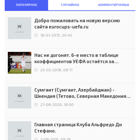
ПОПУЛЯРНОЕ
СЛУЧАЙНОЕ
КОММЕНТИРУЕМЫЕ
Добро пожаловать на новую версию
сайта eurocups-uefa.ru
18-01-2015, 20:45
Нас не догонят. 6-е место в таблице
коэффициентов УЕФА остаётся за
Россией
23-02-2018, 08:17
Сумгаит (Сумгаит, Азербайджан) -
Шкендия (Тетово, Северная Македония) -
0:2 (0:0)
27-08-2020, 18:00
Главная страница Клуба Альфредо Ди
Стефано.
7-08-2015, 09:29