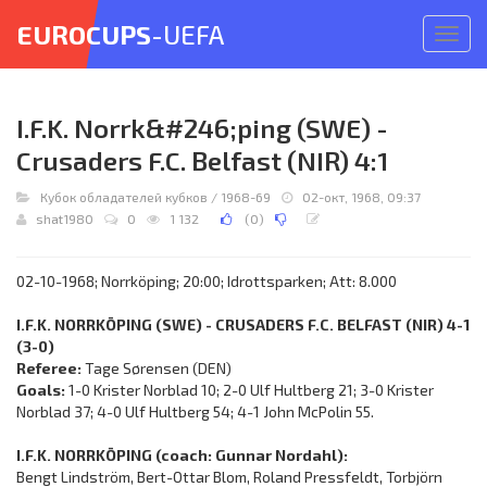
EUROCUPS
-UEFA
Откр
меню
I.F.K. Norrk&#246;ping (SWE) -
Crusaders F.C. Belfast (NIR) 4:1
Кубок обладателей кубков
/
1968-69
02-окт, 1968, 09:37
shat1980
0
1 132
(
0
)
02-10-1968; Norrköping; 20:00; Idrottsparken; Att: 8.000
I.F.K. NORRKÖPING (SWE) - CRUSADERS F.C. BELFAST (NIR) 4-1
(3-0)
Referee:
Tage Sørensen (DEN)
Goals:
1-0 Krister Norblad 10; 2-0 Ulf Hultberg 21; 3-0 Krister
Norblad 37; 4-0 Ulf Hultberg 54; 4-1 John McPolin 55.
I.F.K. NORRKÖPING (coach: Gunnar Nordahl):
Bengt Lindström, Bert-Ottar Blom, Roland Pressfeldt, Torbjörn