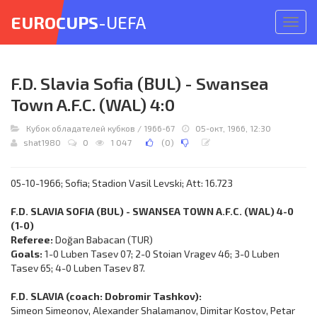
EUROCUPS
-UEFA
Откр
меню
F.D. Slavia Sofia (BUL) - Swansea
Town A.F.C. (WAL) 4:0
Кубок обладателей кубков
/
1966-67
05-окт, 1966, 12:30
shat1980
0
1 047
(
0
)
05-10-1966; Sofia; Stadion Vasil Levski; Att: 16.723
F.D. SLAVIA SOFIA (BUL) - SWANSEA TOWN A.F.C. (WAL) 4-0
(1-0)
Referee:
Doğan Babacan (TUR)
Goals:
1-0 Luben Tasev 07; 2-0 Stoian Vragev 46; 3-0 Luben
Tasev 65; 4-0 Luben Tasev 87.
F.D. SLAVIA (coach: Dobromir Tashkov):
Simeon Simeonov, Alexander Shalamanov, Dimitar Kostov, Petar