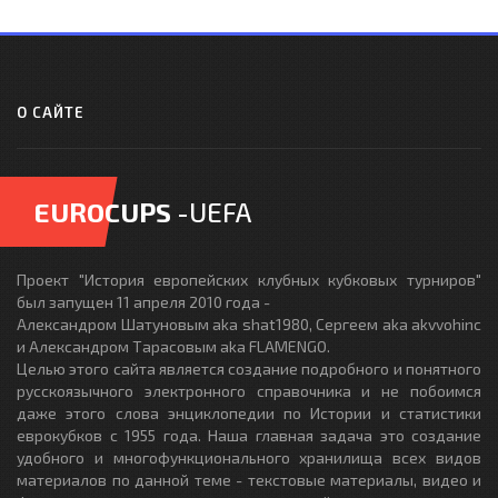
О САЙТЕ
EUROCUPS
-UEFA
Проект "История европейских клубных кубковых турниров"
был запущен 11 апреля 2010 года -
Александром Шатуновым aka shat1980, Сергеем aka akvvohinc
и Александром Тарасовым aka FLAMENGO.
Целью этого сайта является создание подробного и понятного
русскоязычного электронного справочника и не побоимся
даже этого слова энциклопедии по Истории и статистики
еврокубков с 1955 года. Наша главная задача это создание
удобного и многофункционального хранилища всех видов
материалов по данной теме - текстовые материалы, видео и