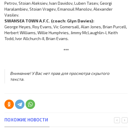
Petrov, Stoian Aleksiev, Ivan Davidov, Luben Tasev, Georgi
Haralambiev, Stoian Vragev, Emanouil Manolov, Alexander
Vasilev.
SWANSEA TOWN A.F.C. (coach: Glyn Davies):
George Heyes, Roy Evans, Vic Gomersall, Alan Jones, Brian Purcell,
Herbert Williams, Willie Humphries, Jimmy McLaughlin-I, Keith
Todd, Ivor Allchurch-II, Brian Evans.
***
Внимание! У Вас нет прав для просмотра скрытого
текста.
ПОХОЖИЕ НОВОСТИ