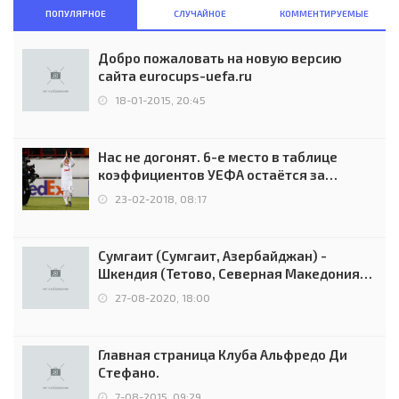
ПОПУЛЯРНОЕ
СЛУЧАЙНОЕ
КОММЕНТИРУЕМЫЕ
Добро пожаловать на новую версию
сайта eurocups-uefa.ru
18-01-2015, 20:45
Нас не догонят. 6-е место в таблице
коэффициентов УЕФА остаётся за
Россией
23-02-2018, 08:17
Сумгаит (Сумгаит, Азербайджан) -
Шкендия (Тетово, Северная Македония) -
0:2 (0:0)
27-08-2020, 18:00
Главная страница Клуба Альфредо Ди
Стефано.
7-08-2015, 09:29