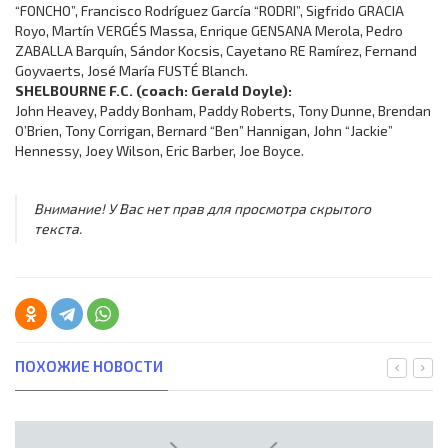
“FONCHO”, Francisco Rodríguez García “RODRI”, Sigfrido GRACIA
Royo, Martín VERGÉS Massa, Enrique GENSANA Merola, Pedro
ZABALLA Barquín, Sándor Kocsis, Cayetano RE Ramírez, Fernand
Goyvaerts, José María FUSTÉ Blanch.
SHELBOURNE F.C. (coach: Gerald Doyle):
John Heavey, Paddy Bonham, Paddy Roberts, Tony Dunne, Brendan
O’Brien, Tony Corrigan, Bernard “Ben” Hannigan, John “Jackie”
Hennessy, Joey Wilson, Eric Barber, Joe Boyce.
Внимание! У Вас нет прав для просмотра скрытого
текста.
ПОХОЖИЕ НОВОСТИ