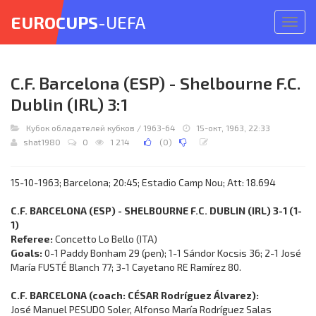
EUROCUPS
-UEFA
Откр
меню
C.F. Barcelona (ESP) - Shelbourne F.C.
Dublin (IRL) 3:1
Кубок обладателей кубков
/
1963-64
15-окт, 1963, 22:33
shat1980
0
1 214
(
0
)
15-10-1963; Barcelona; 20:45; Estadio Camp Nou; Att: 18.694
C.F. BARCELONA (ESP) - SHELBOURNE F.C. DUBLIN (IRL) 3-1 (1-
1)
Referee:
Concetto Lo Bello (ITA)
Goals:
0-1 Paddy Bonham 29 (pen); 1-1 Sándor Kocsis 36; 2-1 José
María FUSTÉ Blanch 77; 3-1 Cayetano RE Ramírez 80.
C.F. BARCELONA (coach: CÉSAR Rodríguez Álvarez):
José Manuel PESUDO Soler, Alfonso María Rodríguez Salas