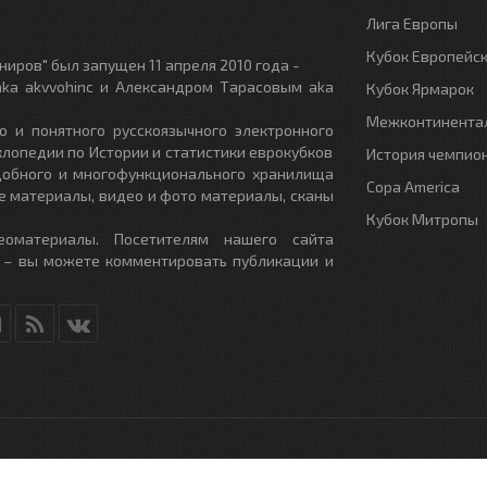
Лига Европы
Кубок Европейс
иров" был запущен 11 апреля 2010 года -
ka akvvohinc и Александром Тарасовым aka
Кубок Ярмарок
Межконтинентал
о и понятного русскоязычного электронного
клопедии по Истории и статистики еврокубков
История чемпио
удобного и многофункционального хранилища
Copa America
е материалы, видео и фото материалы, сканы
Кубок Митропы
еоматериалы. Посетителям нашего сайта
 – вы можете комментировать публикации и
RU
- All Rights Reserved.