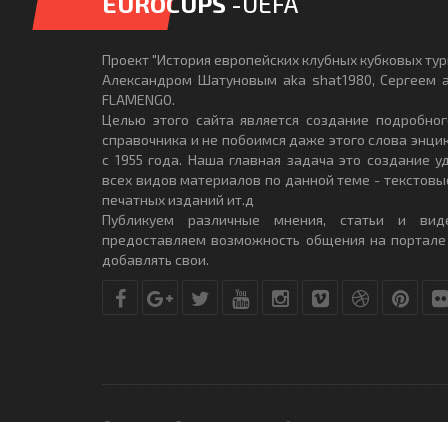
EUROCUPS
-UEFA
Проект "История европейских клубных кубковых турн
Александром Шатуновым aka shat1980, Сергеем a
FLAMENGO.
Целью этого сайта является создание подробног
справочника и не побоимся даже этого слова энци
с 1955 года. Наша главная задача это создание 
всех видов материалов по данной теме - текстовы
печатных изданий ит.д
Публикуем различные мнения, статьи и вид
предоставляем возможность общения на портале
добавлять свои.
© Copyright © 2010-2017. Разработано студией
DLE-THEME.