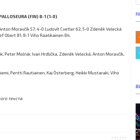
Н
PALLOSEURA (FIN) 8-1 (1-0)
Anton Moravčík 57; 4-0 Ľudovít Cvetler 62; 5-0 Zdeněk Velecká
ef Obert 81; 8-1 Viho Raatikainen 84.
ak, Peter Molnár, Ivan Hrdlička, Zdeněk Velecká, Anton Moravčík,
niemi, Pentti Rautiainen, Kaj Österberg, Heikki Mustaraki, Viho
В
ого текста.