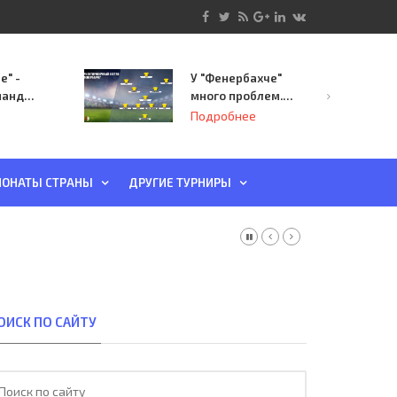
е" -
У "Фенербахче"
манда
много проблем.
инает
Но он опасен для
Подробнее
й-офф
"Зенита"
ы
ОНАТЫ СТРАНЫ
ДРУГИЕ ТУРНИРЫ
ОИСК ПО САЙТУ