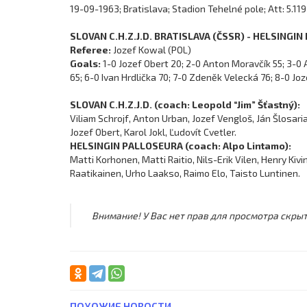
19-09-1963; Bratislava; Stadion Tehelné pole; Att: 5.119
SLOVAN C.H.Z.J.D. BRATISLAVA (ČSSR) - HELSINGIN 
Referee:
Jozef Kowal (POL)
Goals:
1-0 Jozef Obert 20; 2-0 Anton Moravčík 55; 3-0 
65; 6-0 Ivan Hrdlička 70; 7-0 Zdeněk Velecká 76; 8-0 Joz
SLOVAN C.H.Z.J.D. (coach: Leopold “Jim” Šťastný):
Viliam Schrojf, Anton Urban, Jozef Vengloš, Ján Šlosari
Jozef Obert, Karol Jokl, Ľudovít Cvetler.
HELSINGIN PALLOSEURA (coach: Alpo Lintamo):
Matti Korhonen, Matti Raitio, Nils-Erik Vilen, Henry Kivi
Raatikainen, Urho Laakso, Raimo Elo, Taisto Luntinen.
Внимание! У Вас нет прав для просмотра скрыт
ПОХОЖИЕ НОВОСТИ