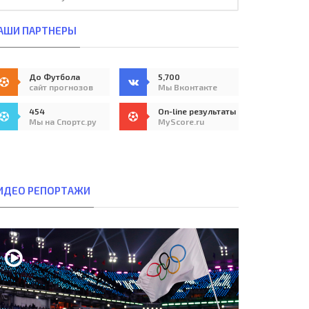
АШИ ПАРТНЕРЫ
До Футбола
5,700
сайт прогнозов
Мы Вконтакте
454
On-line результаты
Мы на Спортс.ру
MyScore.ru
ИДЕО РЕПОРТАЖИ