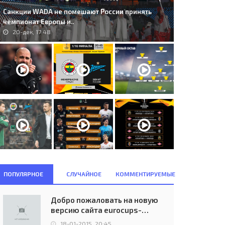
Санкции WADA не помешают России принять
чемпионат Европы и..
20-дек, 17:48
stilla C.F. Madrid (ESP) - West
262. FC Utrecht (NED) - Celtic FC
m United F.C. London..
(SCO) 4:0..
17-сен, 12:52
26-авг, 22:30
ПОПУЛЯРНОЕ
СЛУЧАЙНОЕ
КОММЕНТИРУЕМЫЕ
Добро пожаловать на новую
версию сайта eurocups-
uefa.ru
18-01-2015, 20:45