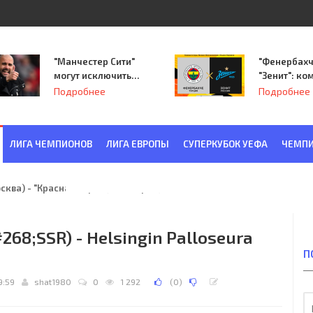
"Манчестер Сити"
"Фенербахч
могут исключить
"Зенит": ко
из Лиги
Семака нач
Подробнее
Подробнее
чемпионов.
путь в пле
Лиги Европ
ЛИГА ЧЕМПИОНОВ
ЛИГА ЕВРОПЫ
СУПЕРКУБОК УЕФА
ЧЕМПИ
ква) - "Красная Заря" (Ленинград) 6:2
&#268;SSR) - Helsingin Palloseura
П
9:59
shat1980
0
1 292
(
0
)