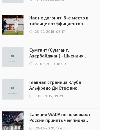
Нас не догонят. 6-е место в
таблице коэффициентов
УЕФА остаётся за Россией
23-02-2018, 08:17
Сумгаит (Сумгаит,
Азербайджан) - Шкендия
(Тетово, Северная
27-08-2020, 18:00
Македония) - 0:2 (0:0)
Главная страница Клуба
Альфредо Ди Стефано.
7-08-2015, 09:29
Санкции WADA не помешают
России принять чемпионат
Европы и финал Лиги
20-12-2020, 17:48