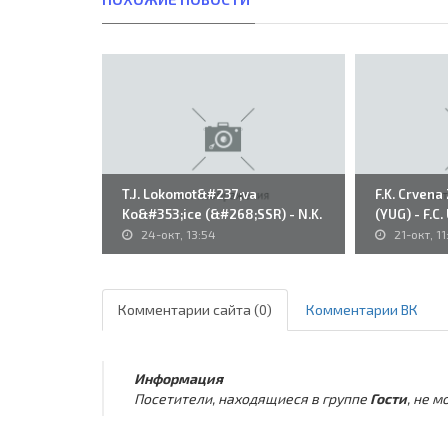
T.J. Lokomot&#237;va
F.K. Crven
Ko&#353;ice (&#268;SSR) - N.K.
(YUG) - F.C.
Rijeka..
24-окт, 13:54
21-окт, 11
Комментарии сайта (0)
Комментарии ВК
Информация
Посетители, находящиеся в группе
Гости
, не 