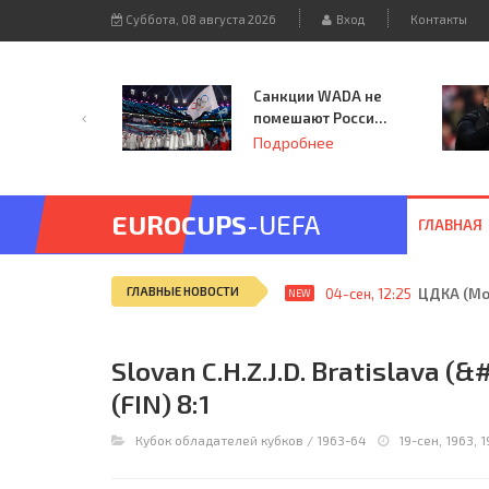
Суббота, 08 августа 2026
Вход
Контакты
Санкции WADA не
помешают России
принять
Подробнее
чемпионат
Европы и финал
Лиги чемпионов.
EUROCUPS
-UEFA
ГЛАВНАЯ
ГЛАВНЫЕ НОВОСТИ
04-сен, 12:25
ЦДКА (Мос
NEW
Slovan C.H.Z.J.D. Bratislava (
(FIN) 8:1
Кубок обладателей кубков
/
1963-64
19-сен, 1963, 1