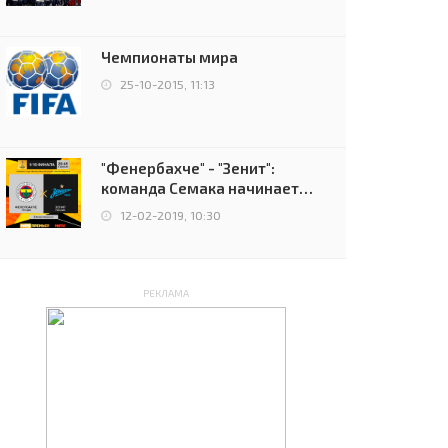
чемпионов.
Чемпионаты мира
25-10-2015, 11:13
"Фенербахче" - "Зенит":
команда Семака начинает
путь в плей-офф Лиги
12-02-2019, 10:30
Европы
РЕКЛАМА