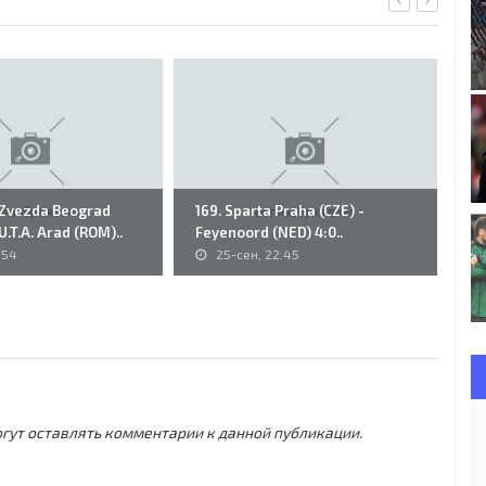
a Zvezda Beograd
169. Sparta Praha (CZE) -
Ca
 U.T.A. Arad (ROM)..
Feyenoord (NED) 4:0..
Ha
:54
25-сен, 22:45
могут оставлять комментарии к данной публикации.