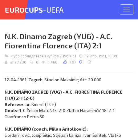
EUROCUPS
-UEFA
Откр
меню
N.K. Dinamo Zagreb (YUG) - A.C.
Fiorentina Florence (ITA) 2:1
Кубок обладателей кубков
/
1960-61
12-апр, 1961, 13:09
shat1980
0
1 466
(
0
)
12-04-1961; Zagreb; Stadion Maksimir; Att: 20.000
N.K. DINAMO ZAGREB (YUG) - A.C. FIORENTINA FLORENCE
(ITA) 2-1 (2-0)
Referee:
Jan Kment (TCH)
Goals:
1-0 Željko Matuš 15; 2-0 Zlatko Haraminčić 18; 2-1
Gianfranco Petris 50.
N.K. DINAMO (coach: Milan Antolković):
Gordan Irović, Josip Šikić, Stjepan Lamza, Ivan Šantek, Vlatko