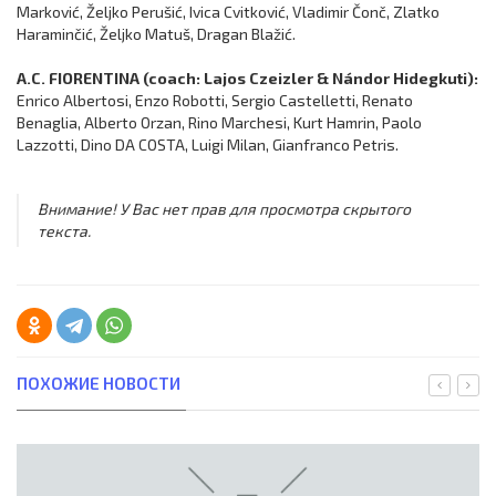
Marković, Željko Perušić, Ivica Cvitković, Vladimir Čonč, Zlatko
Haraminčić, Željko Matuš, Dragan Blažić.
A.C. FIORENTINA (coach: Lajos Czeizler & Nándor Hidegkuti):
Enrico Albertosi, Enzo Robotti, Sergio Castelletti, Renato
Benaglia, Alberto Orzan, Rino Marchesi, Kurt Hamrin, Paolo
Lazzotti, Dino DA COSTA, Luigi Milan, Gianfranco Petris.
Внимание! У Вас нет прав для просмотра скрытого
текста.
ПОХОЖИЕ НОВОСТИ