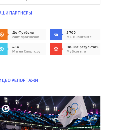
АШИ ПАРТНЕРЫ
До Футбола
5,700
сайт прогнозов
Мы Вконтакте
454
On-line результаты
Мы на Спортс.ру
MyScore.ru
ИДЕО РЕПОРТАЖИ