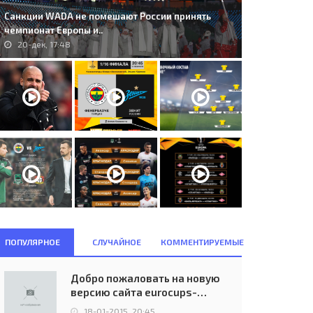
Санкции WADA не помешают России принять
чемпионат Европы и..
20-дек, 17:48
. Sparta Praha (TCH) - AIK
150. Bayern M&#252;nchen
lna (SWE) 2:0..
(GER) - Helsingborgs IF (SWE)
0:0..
29-сен, 20:15
24-окт, 22:45
ПОПУЛЯРНОЕ
СЛУЧАЙНОЕ
КОММЕНТИРУЕМЫЕ
Добро пожаловать на новую
версию сайта eurocups-
uefa.ru
18-01-2015, 20:45