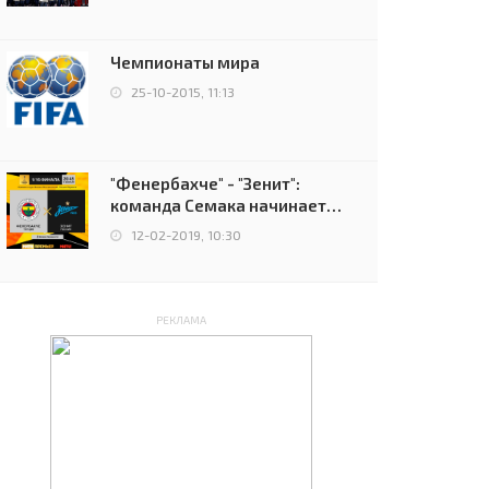
чемпионов.
Чемпионаты мира
25-10-2015, 11:13
"Фенербахче" - "Зенит":
команда Семака начинает
путь в плей-офф Лиги
12-02-2019, 10:30
Европы
РЕКЛАМА