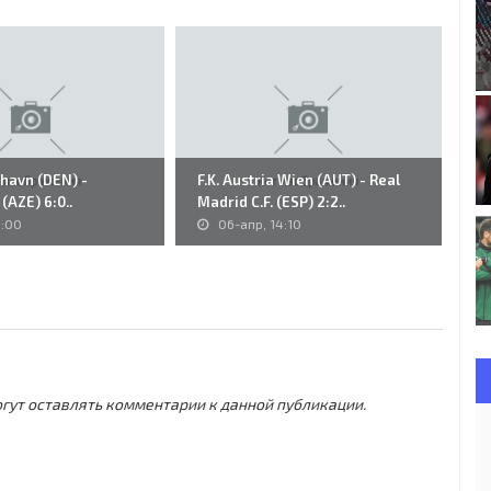
nhavn (DEN) -
F.K. Austria Wien (AUT) - Real
43
(AZE) 6:0..
Madrid C.F. (ESP) 2:2..
So
1:00
06-апр, 14:10
могут оставлять комментарии к данной публикации.