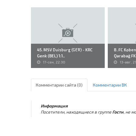
45. MSV Duisburg (GER) - KRC
8. FC Købe
Genk (BEL) 1:1..
Qarabağ FK 
17-сен, 22:30
13-авг, 2
Комментарии сайта (0)
Комментарии ВК
Информация
Посетители, находящиеся в группе
Гости
, не 