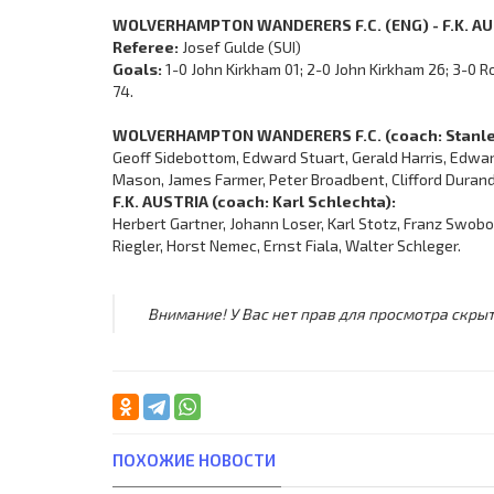
WOLVERHAMPTON WANDERERS F.C. (ENG) - F.K. AUS
Referee:
Josef Gulde (SUI)
Goals:
1-0 John Kirkham 01; 2-0 John Kirkham 26; 3-0 
74.
WOLVERHAMPTON WANDERERS F.C. (coach: Stanley
Geoff Sidebottom, Edward Stuart, Gerald Harris, Edwar
Mason, James Farmer, Peter Broadbent, Clifford Durand
F.K. AUSTRIA (coach: Karl Schlechta):
Herbert Gartner, Johann Loser, Karl Stotz, Franz Swob
Riegler, Horst Nemec, Ernst Fiala, Walter Schleger.
Внимание! У Вас нет прав для просмотра скрыт
ПОХОЖИЕ НОВОСТИ