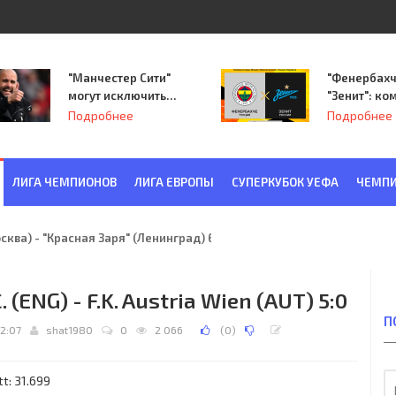
"Манчестер Сити"
"Фенербахч
могут исключить
"Зенит": ко
из Лиги
Семака нач
Подробнее
Подробнее
чемпионов.
путь в пле
Лиги Европ
ЛИГА ЧЕМПИОНОВ
ЛИГА ЕВРОПЫ
СУПЕРКУБОК УЕФА
ЧЕМПИ
ква) - "Красная Заря" (Ленинград) 6:2
(ENG) - F.K. Austria Wien (AUT) 5:0
П
12:07
shat1980
0
2 066
(
0
)
t: 31.699