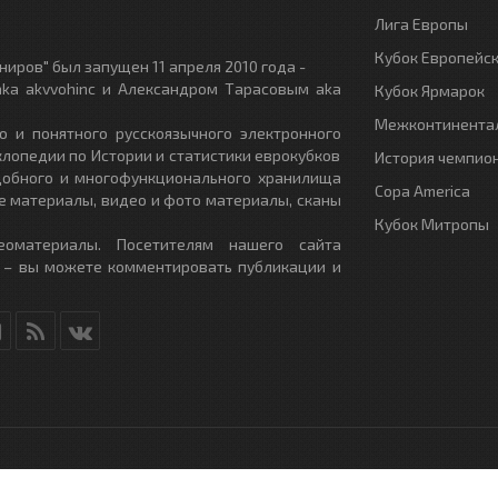
Лига Европы
Кубок Европейс
иров" был запущен 11 апреля 2010 года -
ka akvvohinc и Александром Тарасовым aka
Кубок Ярмарок
Межконтинентал
о и понятного русскоязычного электронного
клопедии по Истории и статистики еврокубков
История чемпио
удобного и многофункционального хранилища
Copa America
е материалы, видео и фото материалы, сканы
Кубок Митропы
еоматериалы. Посетителям нашего сайта
 – вы можете комментировать публикации и
RU
- All Rights Reserved.