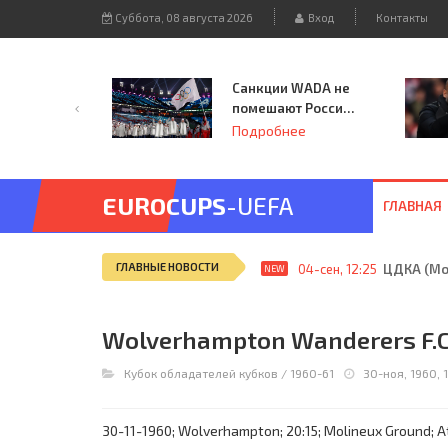
Суббота, 08 августа 2026
Вход
Контакты
Санкции WADA не
помешают России
принять
Подробнее
чемпионат
Европы и финал
Лиги чемпионов.
EUROCUPS
-UEFA
ГЛАВНАЯ
ГЛАВНЫЕ НОВОСТИ
04-сен, 12:25
ЦДКА (Мос
NEW
Wolverhampton Wanderers F.C. 
Кубок обладателей кубков
/
1960-61
30-ноя, 1960, 
30-11-1960; Wolverhampton; 20:15; Molineux Ground; At