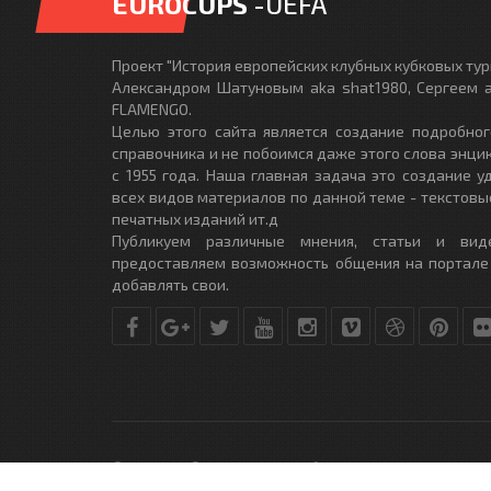
EUROCUPS
-UEFA
Проект "История европейских клубных кубковых турн
Александром Шатуновым aka shat1980, Сергеем a
FLAMENGO.
Целью этого сайта является создание подробног
справочника и не побоимся даже этого слова энци
с 1955 года. Наша главная задача это создание 
всех видов материалов по данной теме - текстовы
печатных изданий ит.д
Публикуем различные мнения, статьи и вид
предоставляем возможность общения на портале
добавлять свои.
© Copyright © 2010-2017. Разработано студией
DLE-THEME.