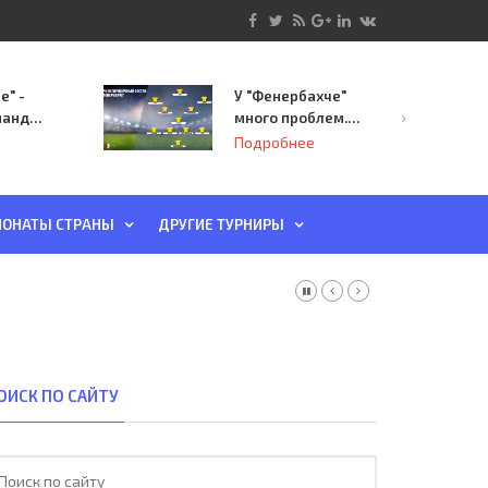
е" -
У "Фенербахче"
манда
много проблем.
инает
Но он опасен для
Подробнее
й-офф
"Зенита"
ы
ОНАТЫ СТРАНЫ
ДРУГИЕ ТУРНИРЫ
ОИСК ПО САЙТУ