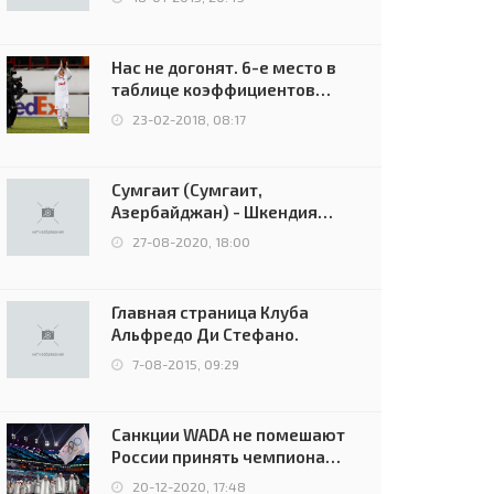
Нас не догонят. 6-е место в
таблице коэффициентов
УЕФА остаётся за Россией
23-02-2018, 08:17
Сумгаит (Сумгаит,
Азербайджан) - Шкендия
(Тетово, Северная
27-08-2020, 18:00
Македония) - 0:2 (0:0)
Главная страница Клуба
Альфредо Ди Стефано.
7-08-2015, 09:29
Санкции WADA не помешают
России принять чемпионат
Европы и финал Лиги
20-12-2020, 17:48