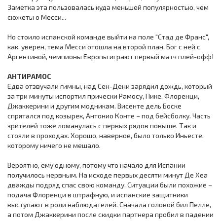
Заметка эта пользовалась куда меньшей популярностью, чем
сюжеты о Месси...
Но стоило испанской команде выйти на поле "Стад де Франс",
как, уверен, тема Месси отошла на второй план. Бог с ней с
Аргентиной, чемпионы Европы играют первый матч плей-офф!
АНТИРАМОС
Едва отзвучали гимны, над Сен-Дени зарядил дождь, который
за три минуты испортил прически Рамосу, Пике, Флоренци,
Джаккерини и другим модникам. Висенте дель Боске
спрятался под козырек, Антонио Конте – под бейсболку. Часть
зрителей тоже ломанулась с первых рядов повыше. Так и
стояли в проходах. Хорошо, наверное, было только Иньесте,
которому ничего не мешало.
Вероятно, ему одному, потому что начало для Испании
получилось нервным. На исходе первых десяти минут Де Хеа
дважды подряд спас свою команду. Ситуации были похожие –
подача Флоренци в штрафную, и испанские защитники
выступают в роли наблюдателей. Сначала головой бил Пелле,
а потом Джаккерини после скидки партнера пробил в падении