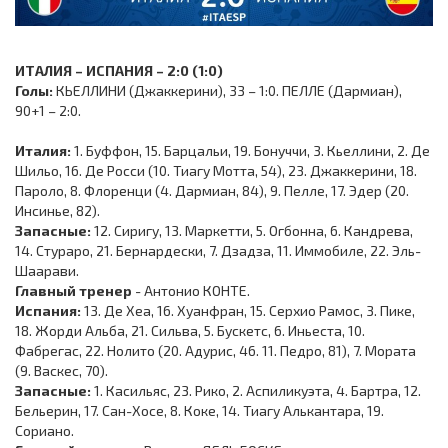
ИТАЛИЯ – ИСПАНИЯ – 2:0 (1:0)
Голы:
КЬЕЛЛИНИ (Джаккерини), 33 – 1:0. ПЕЛЛЕ (Дармиан),
90+1 – 2:0.
Италия:
1. Буффон, 15. Барцальи, 19. Бонуччи, 3. Кьеллини, 2. Де
Шильо, 16. Де Росси (10. Тиагу Мотта, 54), 23. Джаккерини, 18.
Пароло, 8. Флоренци (4. Дармиан, 84), 9. Пелле, 17. Эдер (20.
Инсинье, 82).
Запасные:
12. Сиригу, 13. Маркетти, 5. Огбонна, 6. Кандрева,
14. Стураро, 21. Бернардески, 7. Дзадза, 11. Иммобиле, 22. Эль-
Шаарави.
Главный тренер
- Антонио КОНТЕ.
Испания:
13. Де Хеа, 16. Хуанфран, 15. Серхио Рамос, 3. Пике,
18. Жорди Альба, 21. Сильва, 5. Бускетс, 6. Иньеста, 10.
Фабрегас, 22. Нолито (20. Адурис, 46. 11. Педро, 81), 7. Мората
(9. Васкес, 70).
Запасные:
1. Касильяс, 23. Рико, 2. Аспиликуэта, 4. Бартра, 12.
Бельерин, 17. Сан-Хосе, 8. Коке, 14. Тиагу Алькантара, 19.
Сориано.