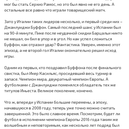
мог бы стать Серхио Рамос, но это был явно не его день. А
остальные все равно что играли товарищеский матч.
Зато у Италии таких лидеров несколько, и первый среди них –
Джанлуиджи Буффон. Самый последний шанс у Испании был
на 90-й минуте, Пике после неудачной скидки Барцальи никто
не мешал, он бил в упор и в угол. Но как успел сложиться
Буффон, как отразил удар? Фантастика. Уверен, именно этот
эпизод, а не второй гол Италии окончательно решил исход
игры.
Одним из первых, кто поздравил Буффона после финального
свистка, был Икер Касильяс, просидевший весь турнир в
запасе. Чемпион мира, двукратный чемпион Европы. А
футболками с Джанлуиджи поменялся обладатель тех же
титулов Иньеста. Великое поколение, конечно.
Что ж, впереди у Испании большие перемены, а эпоху,
начавшуюся в 2008 году, теперь уже точно можно считать
завершенной. Это было славное время. Посмотрим, будет ли
футбол в исполнении чемпиона Европы 2016 года таким же
волшебным и неповторимым, как несколько лет подряд был