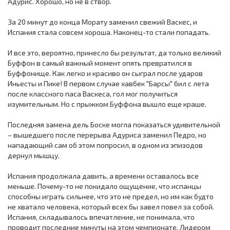
Адурис. Хорошо, но не в створ.
За 20 минут до конца Морату заменил свежий Васкес, и
Испания стала совсем хороша. Наконец-то стали попадать.
И все это, вероятно, принесло бы результат, да только великий
Буффон в самый важный момент опять превратился в
Буффонище. Как легко и красиво он сыграл после ударов
Иньесты и Пике! В первом случае хавбек "Барсы" бил с лета
после классного паса Васкеса, гол мог получиться
изумительным. Но с прыжком Буффона вышло еще краше.
Последняя замена дель Боске могла показаться удивительной
– вышедшего после перерыва Адуриса заменил Педро, но
нападающий сам об этом попросил, в одном из эпизодов
дернул мышцу.
Испания продолжала давить, а времени оставалось все
меньше. Почему-то не покидало ощущение, что испанцы
способны играть сильнее, что это не предел, но им как будто
не хватало человека, который всех бы завел повел за собой.
Испания, складывалось впечатление, не понимала, что
проводит последние минуты на этом чемпионате. Лидером