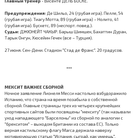
Главный тренер
- Висенте ДЕЛЬ БОСКЕ.
Предупреждения:
Де Шильо, 24 (грубая игра). Пелле, 54
(грубая игра). Тиагу Мотта, 89 (грубая игра) – Нолито, 41
(грубая игра). Бускетс, 89 (неспорт. повед.).
Судьи:
ДЖЮНЕЙТ ЧАКЫР. Барыш Шимшек, Бахаттин Дуран,
Тарык Онгун, Хюсейин Гечек (все – Турция).
27 июня. Сен-Дени. Стадион "Стад де Франс". 20 градусов.
***
МЕКСИТ ВАЖНЕЕ СБОРНОЙ
Ночное заявление Лионеля Месси настолько взбудоражило
Испанию, что страна на время позабыла о собственной
сборной. Главные страницы трех из четырех крупнейших
спортивных сайтов были посвящены "мекситу" (так называли
уход нападающего "Барселоны" из сборной по аналогии с
"брекситом" – выходом Британии из состава ЕС). Только
верная кастильскому флагу Marca держала наверху
мотивирующую статью "Испания, сыграй, как умеешь".