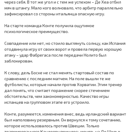
через себя. В тот же угол и с тем же успехом – Де Хеа отбил
мяч в штангу. Мало кого волновало, что арбитр параллельно
зафиксировал со стороны итальянца опасную игру.
На старте команда Конте получила ощутимое
психологическое преимущество.
Совпадение или нет, но стоило выглянуть солнцу, как Испания
отодвинула игру от своих ворот и провела первую хорошую
атаку – удар Фабрегаса после передачи Нолито был
заблокирован.
К слову, дель Боске не стал менять стартовый состав по
сравнению с последним матчем. На поле вышли те же
футболисты, которые начали против Хорватии. Этим тренер
дал понять, что считает поражение скорее стечением
обстоятельств, чем закономерностью. Качество игры
испанцев на групповом этапе его устроило.
Конте, разумеется, изменения внес, ведь ирландский вариант
был наполовину резервным. Он вернулся к тому сочетанию,
которое использовалось против Швеции. Только
травмированного Кандреву пришлось менять на Де Шильо.