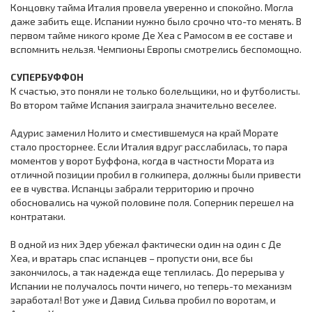
Концовку тайма Италия провела уверенно и спокойно. Могла
даже забить еще. Испании нужно было срочно что-то менять. В
первом тайме никого кроме Де Хеа с Рамосом в ее составе и
вспомнить нельзя. Чемпионы Европы смотрелись беспомощно.
СУПЕРБУФФОН
К счастью, это поняли не только болельщики, но и футболисты.
Во втором тайме Испания заиграла значительно веселее.
Адурис заменил Нолито и сместившемуся на край Морате
стало просторнее. Если Италия вдруг расслабилась, то пара
моментов у ворот Буффона, когда в частности Мората из
отличной позиции пробил в голкипера, должны были привести
ее в чувства. Испанцы забрали территорию и прочно
обосновались на чужой половине поля. Соперник перешел на
контратаки.
В одной из них Эдер убежал фактически один на один с Де
Хеа, и вратарь спас испанцев – пропусти они, все бы
закончилось, а так надежда еще теплилась. До перерыва у
Испании не получалось почти ничего, но теперь-то механизм
заработал! Вот уже и Давид Сильва пробил по воротам, и