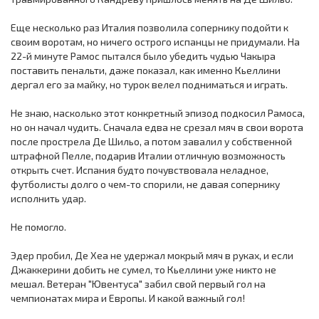
Еще несколько раз Италия позволила сопернику подойти к
своим воротам, но ничего острого испанцы не придумали. На
22-й минуте Рамос пытался было убедить чудью Чакыра
поставить пенальти, даже показал, как именно Кьеллини
дергал его за майку, но турок велел подниматься и играть.
Не знаю, насколько этот конкретный эпизод подкосил Рамоса,
но он начал чудить. Сначала едва не срезал мяч в свои ворота
после прострела Де Шильо, а потом завалил у собственной
штрафной Пелле, подарив Италии отличную возможность
открыть счет. Испания будто почувствовала неладное,
футболисты долго о чем-то спорили, не давая сопернику
исполнить удар.
Не помогло.
Эдер пробил, Де Хеа не удержал мокрый мяч в руках, и если
Джаккерини добить не сумел, то Кьеллини уже никто не
мешал. Ветеран "Ювентуса" забил свой первый гол на
чемпионатах мира и Европы. И какой важный гол!