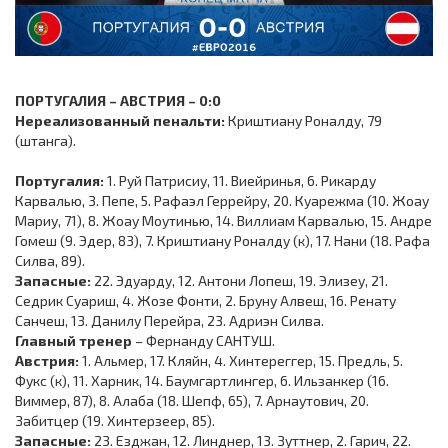
ПОРТУГАЛИЯ – АВСТРИЯ – 0:0
Нереализованный пенальти:
Криштиану Роналду, 79
(штанга).
Португалия:
1. Руй Патрисиу, 11. Виейринья, 6. Рикарду
Карвалью, 3. Пепе, 5. Рафаэл Геррейру, 20. Куарежма (10. Жоау
Мариу, 71), 8. Жоау Моутинью, 14. Виллиам Карвалью, 15. Андре
Гомеш (9. Эдер, 83), 7. Криштиану Роналду (к), 17. Нани (18. Рафа
Силва, 89).
Запасные:
22. Эдуарду, 12. Антони Лопеш, 19. Элизеу, 21.
Седрик Суариш, 4. Жозе Фонти, 2. Бруну Алвеш, 16. Ренату
Санчеш, 13. Данилу Перейра, 23. Адриэн Силва.
Главный тренер
– Фернанду САНТУШ.
Австрия:
1. Альмер, 17. Кляйн, 4. Хинтереггер, 15. Предль, 5.
Фукс (к), 11. Харник, 14. Баумгартлингер, 6. Ильзанкер (16.
Виммер, 87), 8. Алаба (18. Шепф, 65), 7. Арнаутович, 20.
Забитцер (19. Хинтерзеер, 85).
Запасные:
23. Езджан, 12. Линднер, 13. Зуттнер, 2. Гарич, 22.