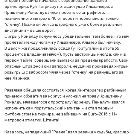
Вторая половина началась с соревнования дальней
артиллерии. Руй Патрисиу потащил удар Ильзанкера, а
Криштиану Роналду взялся пробить со штрафного,
назначенного метрах в 40 от ворот и побеспокоил только
"стенку". Позже он бил со штрафного уже с более реальной
дистанции – выше ворот.
С игры у Роналду получилось убедительнее, тем более, что мяч
пролетел между ногами у Ильзанкера. Альмер был начеку.
В целом же продолжилась осада (у Португалии в итоге 59
процентов владения мячом), пусть австрийцы иногда, как и в
первом тайме, совершали вылазки за пределы крепости. Свой
опасный штрафной они запороли, неудачно произведя хитрый
розыгрыш с забросом мяча через "стенку" на рванувшего за
нее Харника.
Развязка обещала состояться, когда Хинтеррегер регбийным
приемом обхватил за корпус и уложил на траву Криштиану
Роналду, мчавшегося к прострелу Геррейру. Пенальти взялся
исполнить сам португальский капитан – и стал первым
футболистом на турнире, не забившим на Euro-2016 с 11-
метровой отметки. Штанга!
Казалось, нападающий "Реала" взял реванш у судьбы, красиво