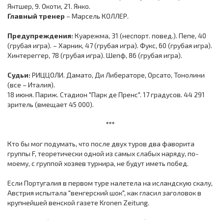
Янтшер, 9. Окоти, 21. Янко.
Главный тренер
– Марсель КОЛЛЕР.
Предупреждения:
Куарежма, 31 (неспорт. повед.). Пепе, 40
(грубая игра). – Харник, 47 (грубая игра). Фукс, 60 (грубая игра).
Хинтереггер, 78 (грубая игра). Шепф, 86 (грубая игра).
Судьи:
РИЦЦОЛИ. Дамато, Ди Либераторе, Орсато, Тонолини
(все – Италия).
18 июня. Париж. Стадион "Парк де Пренс". 17 градусов. 44 291
зритель (вмещает 45 000).
***
Кто бы мог подумать, что после двух туров два фаворита
группы F, теоретически одной из самых слабых наряду, по-
моему, с группой хозяев турнира, не будут иметь побед.
Если Португалия в первом туре налетела на исландскую скалу,
Австрия испытала "венгерский шок", как гласил заголовок в
крупнейшей венской газете Kronen Zeitung.