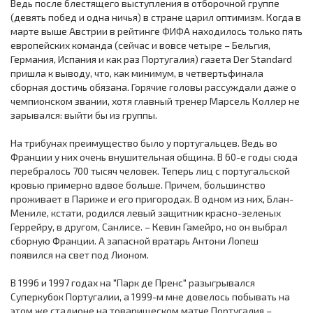
Ведь после блестящего выступления в отборочной группе
(девять побед и одна ничья) в стране царил оптимизм. Когда в
марте выше Австрии в рейтинге ФИФА находилось только пять
европейских команда (сейчас и вовсе четыре – Бельгия,
Германия, Испания и как раз Португалия) газета Der Standard
пришла к выводу, что, как минимум, в четвертьфинала
сборная достичь обязана. Горячие головы рассуждали даже о
чемпионском звании, хотя главный тренер Марсель Коллер не
зарывался: выйти бы из группы.
На трибунах преимущество было у португальцев. Ведь во
Франции у них очень внушительная община. В 60-е годы сюда
перебралось 700 тысяч человек. Теперь лиц с португальской
кровью примерно вдвое больше. Причем, большинство
проживает в Париже и его пригородах. В одном из них, Блан-
Мениле, кстати, родился левый защитник красно-зеленых
Геррейру, в другом, Санлисе. – Кевин Гамейро, но он выбрал
сборную Франции. А запасной вратарь Антони Лопеш
появился на свет под Лионом.
В 1996 и 1997 годах на "Парк де Пренс" разыгрывался
Суперкубок Португалии, а 1999-м мне довелось побывать на
этом же стадионе на товарищеском матче Португалия –