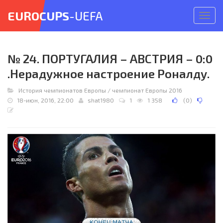
EUROCUPS
-UEFA
Откр
меню
№ 24. ПОРТУГАЛИЯ – АВСТРИЯ – 0:0
.Нерадужное настроение Роналду.
История чемпионатов Европы
/
чемпионат Европы 2016
18-июн, 2016, 22:00
shat1980
1
1 358
(
0
)