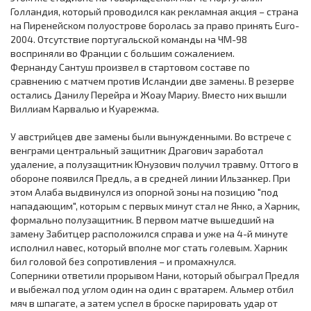
Голландия, который проводился как рекламная акция – страна
на Пиренейском полуострове боролась за право принять Euro-
2004. Отсутствие португальской команды на ЧМ-98
восприняли во Франции с большим сожалением.
Фернанду Сантуш произвел в стартовом составе по
сравнению с матчем против Исландии две замены. В резерве
остались Данилу Перейра и Жоау Мариу. Вместо них вышли
Виллиам Карвалью и Куарежма.
У австрийцев две замены были вынужденными. Во встрече с
венграми центральный защитник Драгович заработал
удаление, а полузащитник Юнузович получил травму. Оттого в
обороне появился Предль, а в средней линии Ильзанкер. При
этом Алаба выдвинулся из опорной зоны на позицию "под
нападающим", которым с первых минут стал не Янко, а Харник,
формально полузащитник. В первом матче вышедший на
замену Забитцер расположился справа и уже на 4-й минуте
исполнил навес, который вполне мог стать голевым. Харник
бил головой без сопротивления – и промахнулся.
Соперники ответили прорывом Нани, который обыграл Предля
и выбежал под углом один на один с вратарем. Альмер отбил
мяч в шпагате, а затем успел в броске парировать удар от