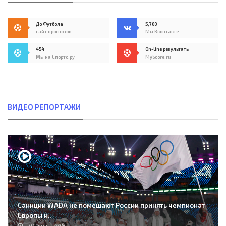
До Футбола
5,700
сайт прогнозов
Мы Вконтакте
454
On-line результаты
Мы на Спортс.ру
MyScore.ru
ВИДЕО РЕПОРТАЖИ
Санкции WADA не помешают России принять чемпионат
Европы и..
20-дек, 17:48