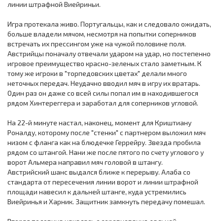
линии штрафной Виейриньи.
Игра протекала живо. Португальцы, как и следовало ожидать,
больше владели мячом, несмотря на попытки соперников
встречать их прессингом уже на чужой половине поля.
Австрийцы поначалу отвечали ударом на удар, но постепенно
игровое преимущество красно-зеленых стало заметным. К
тому же игроки в "торпедовских цветах" делали много
неточных передач. Неудачно вводил мяч в игру их вратарь.
Один раз он даже со всей силы попал им в находившегося
рядом Хинтереггера и заработал для соперников угловой.
На 22-й минуте настал, наконец, момент для Криштиану
Роналду, которому после "стенки" с партнером выложил мяч
низом с фланга как на блюдечке Геррейру. Звезда пробила
рядом со штангой. Нани же после пятого по счету углового у
ворот Альмера направил мяч головой в штангу.
Австрийский шанс выдался ближе к перерыву. Алаба со
стандарта от пересечения линии ворот и линии штрафной
площади навесил к дальней штанге, куда устремились
Виейринья и Харник. Защитник замкнуть передачу помешал.