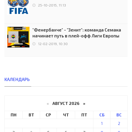
25-10-2015, 11:13
"Фенербахче" - "Зенит": команда Семака
начинает путь в плей-офф Лиги Европы
12-02-2019, 10:30
КАЛЕНДАРЬ
«
АВГУСТ 2026 »
ПН
ВТ
СР
ЧТ
ПТ
СБ
ВС
1
2