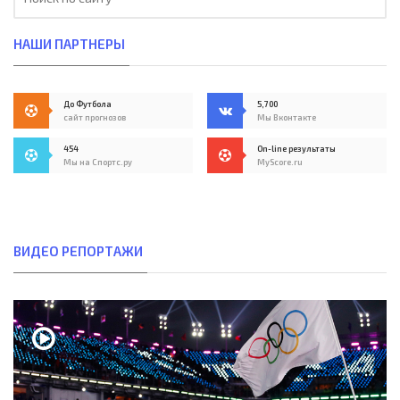
НАШИ ПАРТНЕРЫ
До Футбола
5,700
сайт прогнозов
Мы Вконтакте
454
On-line результаты
Мы на Спортс.ру
MyScore.ru
ВИДЕО РЕПОРТАЖИ