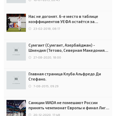
Нас не догонят. 6-е место в таблице
коэффициентов УЕФА остаётся за
Россией
23-02-2018, 08:17
Сумгаит (Сумгаит, Азербайджан) -
Шкендия (Тетово, Северная Македония) -
0:2 (0:0)
27-08-2020, 18:00
Главная страница Клуба Альфредо Ди
Стефано.
7-08-2015, 09:29
Санкции WADA не помешают России
принять чемпионат Европы и финал Лиги
чемпионов.
20-12-2020, 17:48