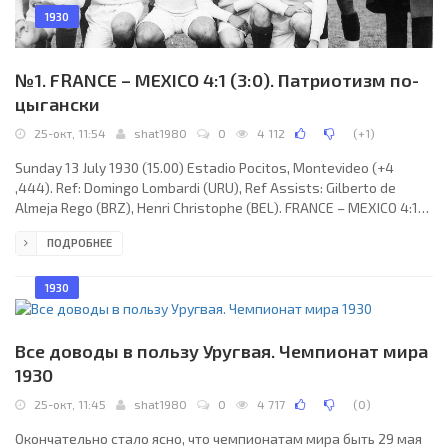
1930
№1. FRANCE – MEXICO 4:1 (3:0). Патриотизм по-
цыгански
25-окт, 11:54
shat1980
0
4 112
(
+1
)
Sunday 13 July 1930 (15.00) Estadio Pocitos, Montevideo (+4
,444). Ref: Domingo Lombardi (URU), Ref Assists: Gilberto de
Almeja Rego (BRZ), Henri Christophe (BEL). FRANCE – MEXICO 4:1
(3:0) Goals: 1:0 L.Laurent 19, 2:0 Langiller 40, 3:0 Maschinot 42, 3:1
ПОДРОБНЕЕ
Carreño 70, 4:1 Maschinot 87. FRANCE : Alexis Thépot (concussed
and replaced after 24’ by Chantrel); - Étienne Mattler, Marcel
Maurice Capelle; - Augustin Chantrel, Alexandre Antoine
1930
Villaplane (c), Edmond Delfour; - Marcel
Все доводы в пользу Уругвая. Чемпионат мира
1930
25-окт, 11:45
shat1980
0
4 717
(
0
)
Окончательно стало ясно, что чемпионатам мира быть 29 мая