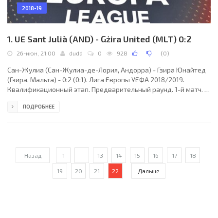
2018-19
1. UE Sant Julià (AND) - Gżira United (MLT) 0:2
26-июн, 21:00
dudd
0
928
(
0
)
Сан-Жулиа (Сан-Жулиа-де-Лория, Андорра) - Гзира Юнайтед
(Гзира, Мальта) - 0:2 (0:1). Лига Европы УЕФА 2018/2019.
Квалификационный этап. Предварительный раунд. 1-й матч.
26 июня 2018 года, вторник. 19:00 СЕТ. Андорра-ла-Велья,
ПОДРОБНЕЕ
Андорра. Солнечно. +26°C. Стадион Комуналь. 380 зрителей
(24 % при вместимости 1604). Главный судья: Денис Шурман
(Вишнёвое, Киевская обл., Украина). Ассистенты: Александр
Жуков (Харьков, Украина), Валентин Куцев (Киев, Украина).
Резервный судья: Николай Балакин (Киев,
Назад
1
...
13
14
15
16
17
18
19
20
21
22
Дальше