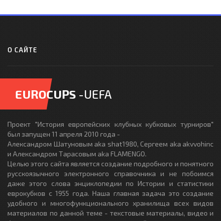
О САЙТЕ
EUROCUPS
-UEFA
Проект "История европейских клубных кубковых турниров"
был запущен 11 апреля 2010 года -
Александром Шатуновым aka shat1980, Сергеем aka akvvohinc
и Александром Тарасовым aka FLAMENGO.
Целью этого сайта является создание подробного и понятного
русскоязычного электронного справочника и не побоимся
даже этого слова энциклопедии по Истории и статистики
еврокубков с 1955 года. Наша главная задача это создание
удобного и многофункционального хранилища всех видов
материалов по данной теме - текстовые материалы, видео и