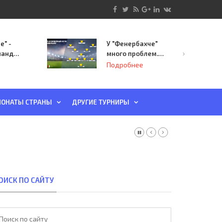
е" -
У "Фенербахче"
манда
много проблем.
инает
Но он опасен для
Подробнее
й-офф
"Зенита"
ы
ОНАТЫ СТРАНЫ
ДРУГИЕ ТУРНИРЫ
ОИСК ПО САЙТУ