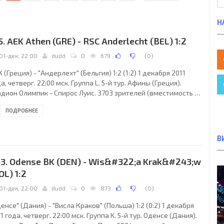
Н
5. AEK Athen (GRE) - RSC Anderlecht (BEL) 1:2
01-дек, 22:00
dudd
0
679
(
0
)
 (Греция) - "Андерлехт" (Бельгия) 1:2 (1:2) 1 декабря 2011
а, четверг. 22:00 мск. Группа L. 5-й тур. Афины (Греция).
адион Олимпик - Спирос Луис. 3703 зрителей (вместимость -
30). Главный судья: Роберт Малек (Катовице, Польша). АЕК:
ПОДРОБНЕЕ
митриос Константопулос, Яннис Контоэс, Элфар Хельгасон
ив Лео Белек, 46), Костас Манолас, Хуан Торрес Кала, Никос
глезу, Григориос Макос, Роджер Геррейро, Натан Бернс
В
биан Варгас, 46; Родригез Леонардо, 63), Виктор
онаридис, Димитрис Сиалмас.
3. Odense BK (DEN) - Wis&#322;a Krak&#243;w
OL) 1:2
01-дек, 22:00
dudd
0
873
(
0
)
енсе" (Дания) - "Висла Краков" (Польша) 1:2 (0:2) 1 декабря
1 года, четверг. 22:00 мск. Группа K. 5-й тур. Оденсе (Дания).