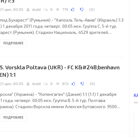
SR) 1:3
01-дек, 00:05
dudd
0
779
(
0
)
пид Бухарест" (Румыния) - "Хапоэль Тель-Авив" (Израиль) 1:3
3) 1 декабря 2011 года, четверг. 00:05 мск. Группа C. 5-й тур.
харест (Румыния). Стадион Националь. 4529 зрителей
естимость - 55600). Главный судья: Жолт Сабо (Будапешт,
ПОДРОБНЕЕ
грия). "Рапид Бухарест": Дануц Коман, Маркос Антонио,
идиу Буркэ (Кристиан Орош, 46), Валентин Крецу, Чиприан
к, Николае Григоре, Михай Роман, Владимир Божович,
ефан Григорие (Сабрин Сбурля, 61), Юлиан Апостол, Кассио
5. Vorskla Poltava (UKR) - FC K&#248;benhavn
гас (Даниэль Панку, 54).
EN) 1:1
01-дек, 00:05
dudd
0
872
(
0
)
рскла" (Украина) - "Копенгаген" (Дания) 1:1 (1:1) 1 декабря
К
1 года, четверг. 00:05 мск. Группа B. 5-й тур. Полтава
краина). Стадион Ворскла имени Алексея Бутовского. 9500
телей (вместимость - 25000). Главный судья: Алексей
ПОДРОБНЕЕ
ьбаков (Гомель, Белоруссия). "Ворскла": Сергей Величко,
менд Даллку, Евгений Песков, Евгений Селин, Алексей
рилов, Олег Краснопёров, Йован Маркоски (Андрей
еремко, 69), Павел Ребенок, Роман Безус (Владимир