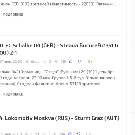
дион ГСП. 3132 зрителей (вместимость - 22859). Главный
дья: Андре Марринер (Бирмингем, Вест-Мидленд, Англия).
ПОДРОБНЕЕ
К: Алешандре Негри, Кевин Хофланд, Андер Мурильо, Тим де
р, Грегор ван дер Дайк, Эдвин Линссен, Гонсало Гарсия (Люк
мек, 86), Рубен Гомес, Джейсон Деметриу, Нджонго Присо
к Димек, 86), Горка Пинтадо (Яннис Скопелитис, 75). Главный
енер - Деметрис
0. FC Schalke 04 (GER) - Steaua Bucure&#351;ti
OU) 2:1
01-дек, 22:00
dudd
0
716
(
0
)
льке 04" (Германия) - "Стяуа" (Румыния) 2:1 (1:1) 1 декабря
1 года, четверг. 22:00 мск. Группа J. 5-й тур. Гельзенкирхен
ермания). Стадион Фельтинс-Арена. 53123 зрителей
естимость - 61673). Главный судья: Антонио Мигель Матеу
ПОДРОБНЕЕ
с (Валенсия, Испания). "Шальке 04": Ларс Уннерсталл,
риакос Пападопулос, Кристиан Фукс, Жоэль Матип,
ександер Баумйоханн (Юлиан Дракслер, 65), Марко Хёгер,
ермейн Джонс, Хосе Хурадо, Льюис Холтби (Кристоф
4. Lokomotiv Moskva (RUS) - Sturm Graz (AUT)
иц, 78), Рауль, Клас-Ян Хунтелар (Чиприан
1
01-дек, 21:00
dudd
1
794
(
0
)