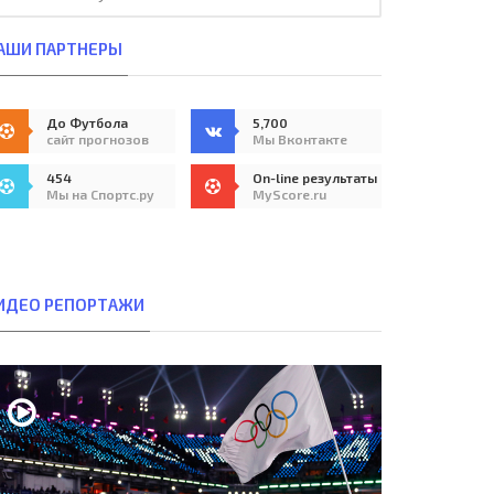
АШИ ПАРТНЕРЫ
До Футбола
5,700
сайт прогнозов
Мы Вконтакте
454
On-line результаты
Мы на Спортс.ру
MyScore.ru
ИДЕО РЕПОРТАЖИ