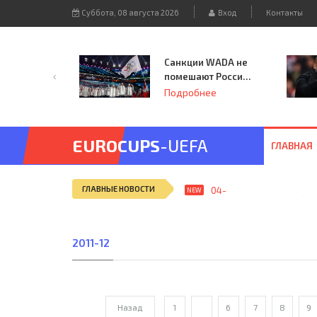
Суббота, 08 августа 2026
Вход
Контакты
Санкции WADA не
помешают России
принять
Подробнее
чемпионат
Европы и финал
Лиги чемпионов.
EUROCUPS
-UEFA
ГЛАВНАЯ
ГЛАВНЫЕ НОВОСТИ
04-сен, 12:25
ЦДКА (Мос
NEW
2011-12
Назад
1
...
6
7
8
9