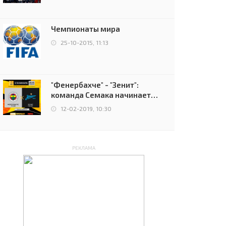
чемпионов.
Чемпионаты мира
25-10-2015, 11:13
"Фенербахче" - "Зенит":
команда Семака начинает
путь в плей-офф Лиги
12-02-2019, 10:30
Европы
РЕКЛАМА