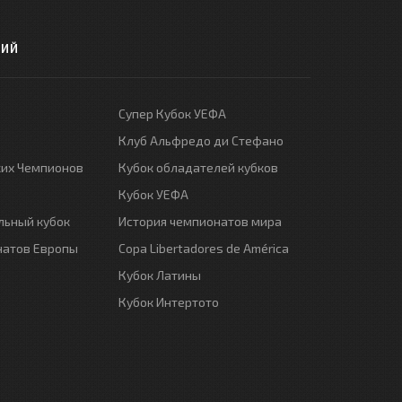
РИЙ
Супер Кубок УЕФА
Клуб Альфредо ди Стефано
ких Чемпионов
Кубок обладателей кубков
Кубок УЕФА
ьный кубок
История чемпионатов мира
натов Европы
Copa Libertadores de América
Кубок Латины
Кубок Интертото