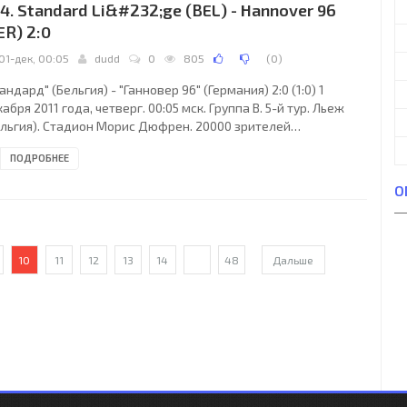
4. Standard Li&#232;ge (BEL) - Hannover 96
снаков, 81), Иван Кривошеенко (Дмитрий Есин,
ER) 2:0
01-дек, 00:05
dudd
0
805
(
0
)
андард" (Бельгия) - "Ганновер 96" (Германия) 2:0 (1:0) 1
абря 2011 года, четверг. 00:05 мск. Группа B. 5-й тур. Льеж
ельгия). Стадион Морис Дюфрен. 20000 зрителей
местимость - 30023). Главный судья: Антонио Дамато
ПОДРОБНЕЕ
рлетта, Италия). "Стандард": Синан Болат, Реджиналь Горе,
ртиньш Фелипе, Себастьен Поконьоли, Антонио Кану, Йони
О
йенс (Карим Белосин, 89), Луис Мануэль Сейхас, Джоффри
а Муянги (Маор Буцагло, 90+1), Вильям Венкер, Мохаммед
е, Гои-Би Сирьяк (Начо Гонсалес, 87).
10
11
12
13
14
...
48
Дальше