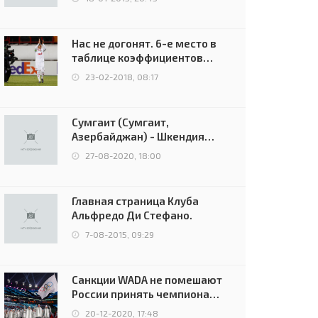
Нас не догонят. 6-е место в
таблице коэффициентов
УЕФА остаётся за Россией
23-02-2018, 08:17
Сумгаит (Сумгаит,
Азербайджан) - Шкендия
(Тетово, Северная
27-08-2020, 18:00
Македония) - 0:2 (0:0)
Главная страница Клуба
Альфредо Ди Стефано.
7-08-2015, 09:29
Санкции WADA не помешают
России принять чемпионат
Европы и финал Лиги
20-12-2020, 17:48