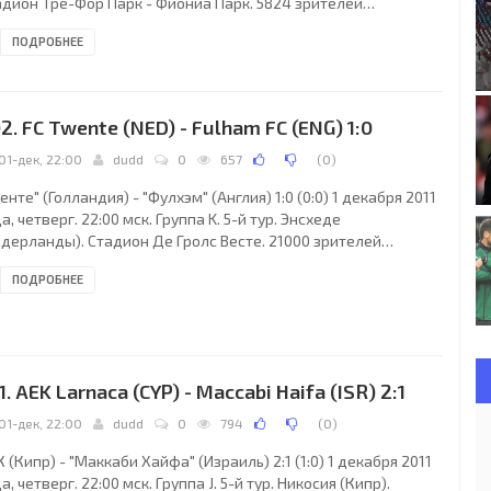
адион Тре-Фор Парк - Фиониа Парк. 5824 зрителей
естимость - 15761). Главный судья: Лоран Дюамель (Руан,
ПОДРОБНЕЕ
анция). "Оденсе": Мадс Топпель, Эспен Рууд, Андерс Мёллер-
стенсен, Бернар Менди, Даниэль Хег (Торе Региниуссен, 15),
ис Соренсен, Ханс Хенрик Андреасен, Андреас Йоханссон,
смус Фальк (Башким Кадри, 55), Петер Утака, Мортен Скоубо
2. FC Twente (NED) - Fulham FC (ENG) 1:0
йе Фалл, 75).
01-дек, 22:00
dudd
0
657
(
0
)
енте" (Голландия) - "Фулхэм" (Англия) 1:0 (0:0) 1 декабря 2011
а, четверг. 22:00 мск. Группа K. 5-й тур. Энсхеде
идерланды). Стадион Де Гролс Весте. 21000 зрителей
естимость - 24244). Главный судья: Марио Страхоня (Загреб,
ПОДРОБНЕЕ
рватия). "Твенте": Николай Михайлов, Петер Висгерхоф,
берто Росалес, Франко Тейшейра Дуглас, Дуайт Тьендалли,
ут Брама, Данни Ландзат (Ола Джон, 46), Лерой Фер, Эмир
рами, Люк де Йонг, Насер Шадли (Марк Янко, 79). Главный
нер - Ко Адриансе. "Фулхэм":
1. AEK Larnaca (CYP) - Maccabi Haifa (ISR) 2:1
01-дек, 22:00
dudd
0
794
(
0
)
 (Кипр) - "Маккаби Хайфа" (Израиль) 2:1 (1:0) 1 декабря 2011
а, четверг. 22:00 мск. Группа J. 5-й тур. Никосия (Кипр).