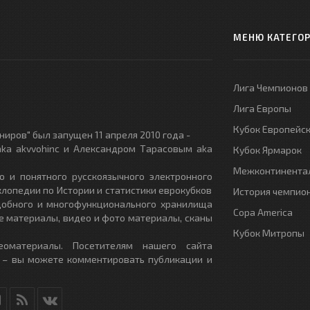
МЕНЮ КАТЕГО
Лига Чемпионов
Лига Европы
Кубок Европейс
иров" был запущен 11 апреля 2010 года -
ka akvvohinc и Александром Тарасовым aka
Кубок Ярмарок
Межконтинентал
о и понятного русскоязычного электронного
клопедии по Истории и статистики еврокубков
История чемпио
удобного и многофункционального хранилища
Copa America
е материалы, видео и фото материалы, сканы
Кубок Митропы
еоматериалы. Посетителям нашего сайта
 – вы можете комментировать публикации и