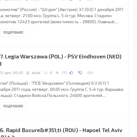
комотив" (Россия) - "Штурм" (Австрия) 3:1 (0:0) 1 декабря 2011
а, четверг. 21:00 мск. Группа L. 5-й тур. Москва. Стадион
комотив. 12423 зрителей (вместимость - 28800). Главный
ья: Дениз Айтекин (Оберасбах, Германия). "Локомотив":
ПОДРОБНЕЕ
тон Амельченко, Мануэл да Кошта, Ян Дюрица, Роман
шкин, Ренат Янбаев, Альберто Сапатер, Денис Глушаков,
нияд Ибричич (Майкон, 57), Владислав Игнатьев, Дмитрий
рбинский (Магомед Оздоев, 77), Дмитрий Сычёв (Александр
7. Legia Warszawa (POL) - PSV Eindhoven (NED)
ченков, 86). Главный тренер -
3
01-дек, 00:05
dudd
0
711
(
0
)
гия" (Польша) - "ПСВ Эйндховен" (Голландия) 0:3 (0:1) 1
абря 2011 года, четверг. 00:05 мск. Группа C. 5-й тур. Варшава
ольша). Стадион Войска Польского. 24000 зрителей
естимость - 31800). Главный судья: Фират Айдынус (Стамбул,
ПОДРОБНЕЕ
ция). "Легия": Душан Куцяк, Артур Еджейчик, Михал
влаков, Якуб Вавжиняк, Марцин Коморовски, Ариэль
рысюк, Ивица Врдоляк, Мацей Рыбусь (Рафал Вольски, 71),
рослав Радович, Михал Жиро (Михал Кухарчик, 83), Даниэль
6. Rapid Bucure&#351;ti (ROU) - Hapoel Tel Aviv
ойя (Войцех Скаба, 57). Главный