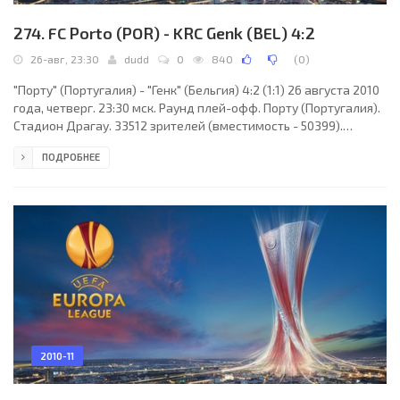
274. FC Porto (POR) - KRC Genk (BEL) 4:2
26-авг, 23:30
dudd
0
840
(
0
)
"Порту" (Португалия) - "Генк" (Бельгия) 4:2 (1:1) 26 августа 2010
года, четверг. 23:30 мск. Раунд плей-офф. Порту (Португалия).
Стадион Драгау. 33512 зрителей (вместимость - 50399).
Главный судья: Георгис Далукас (Афины, Греция). "Порту": Бету,
ПОДРОБНЕЕ
Майкон, Альваро Перейра, Роланду, Кристиан Сэпунару, Жуан
Моутинью (Фернандо Белуччи, 62), Жосеф Соуза, Фернандо,
Рубен Микаэл (Андре Каштру, 69), Радамель Фалькао
(Силвестре Варела, 56), Халк. Главный тренер - Андре Виллаш-
Боаш. "Генк": Ласло Котелеш,
2010-11