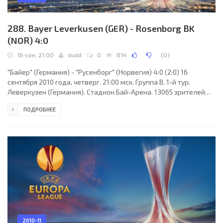
288. Bayer Leverkusen (GER) - Rosenborg BK
(NOR) 4:0
16-сен, 21:00
dudd
0
814
(
0
)
"Байер" (Германия) - "Русенборг" (Норвегия) 4:0 (2:0) 16
сентября 2010 года, четверг. 21:00 мск. Группа B. 1-й тур.
Леверкузен (Германия). Стадион Бай-Арена. 13065 зрителей
(вместимость - 30210). Главный судья: Николай Воллькварц
ПОДРОБНЕЕ
(Виборг, Дания). "Байер": Рене Адлер, Даниэль Шваб, Штефан
Райнарц, Сами Хююпя, Мануэль Фридрих, Гонсало Кастро
(Домагой Вида, 78), Ларс Бендер (Ханно Балич, 67), Патрик
Хельмес, Сидней Сэм, Эрен Дердийок (Транкильо Барнетта,
78), Николай Йоргенсен. Главный тренер -
2010-11