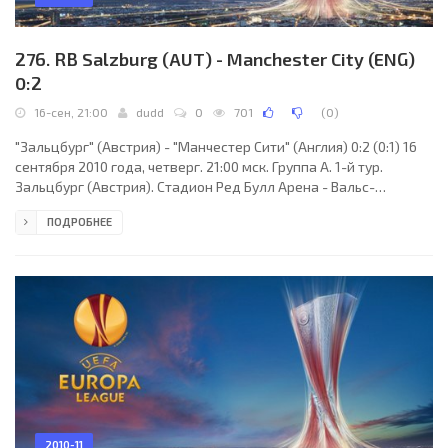
276. RB Salzburg (AUT) - Manchester City (ENG)
0:2
16-сен, 21:00
dudd
0
701
(
0
)
"Зальцбург" (Австрия) - "Манчестер Сити" (Англия) 0:2 (0:1) 16
сентября 2010 года, четверг. 21:00 мск. Группа A. 1-й тур.
Зальцбург (Австрия). Стадион Ред Булл Арена - Вальс-
Зиценхайм. 25100 зрителей (вместимость - 31895). Главный
ПОДРОБНЕЕ
судья: Георгис Далукас (Афины, Греция). "Зальцбург": Герхард
Треммель, Рабиу Афолаби, Кристиан Швеглер, Франц Шимер,
Ибрагим Секагья, Давид Мендес да Сильва (Томас
Аугустинуссен, 74), Никола Покривац (Якоб Янчер, 55), Гонсало
Сарате, Душан Швенто, Кристоф Лейтгеб,
2010-11