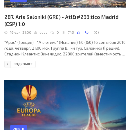
287. Aris Saloniki (GRE) - Atl&#233;tico Madrid
(ESP) 1:0
16-сен, 21:00
dudd
0
743
(
0
)
"Арис" (Греция) - "Атлетико" (Испания) 1:0 (0:0) 16 сентября 2010
года, четверг. 21:00 мск. Группа B. 1-й тур. Салоники (Греция).
Стадион Клеантис Викелидис. 22800 зрителей (вместимость -
23220). Главный судья: Марк Клаттенбург (Ньюкасл-апон-
ПОДРОБНЕЕ
Тайн,Тайн-энд-Уир, Англия). "Арис": Михаил Сифакис, Роналдо
Гуйару, Гарбини Мичел, Николаос Лазаридис, Кристиан
Вангели, Рикардо Фати, Константинос Мендринос, Атанасиос
Сакис Приттас, Коке, Карлос Руис (Костас Каснаферис, 90+1),
Хавито. Главный тренер -
2010-11