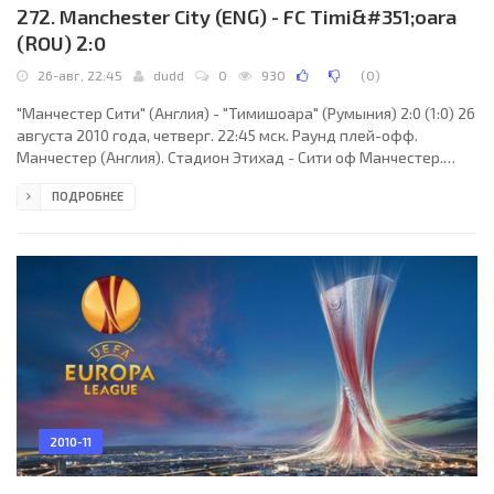
272. Manchester City (ENG) - FC Timi&#351;oara
(ROU) 2:0
26-авг, 22:45
dudd
0
930
(
0
)
"Манчестер Сити" (Англия) - "Тимишоара" (Румыния) 2:0 (1:0) 26
августа 2010 года, четверг. 22:45 мск. Раунд плей-офф.
Манчестер (Англия). Стадион Этихад - Сити оф Манчестер.
23542 зрителей (вместимость - 47726). Главный судья: Жорже
ПОДРОБНЕЕ
Соуза (Порту, Португалия). "Манчестер Сити": Джо Харт, Майка
Ричардс, Венсан Компани, Пабло Сабалета, Дедрик Боята, Шон
Райт-Филлипс, Давид Сильва, Патрик Виера, Найджел де Йонг
(Грег Каннингем, 64), Эммануэль Адебайор, Жо. Главный
тренер - Роберто Манчини.
2010-11