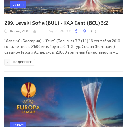
2010-11
299. Levski Sofia (BUL) - KAA Gent (BEL) 3:2
16-сен, 21:00
dudd
0
931
(
0
)
"Левски" (Болгария) - "Гент" (Бельгия) 3:2 (1:1) 16 сентября 2010
года, четверг. 21:00 мск. Группа C. 1-й тур. София (Болгария).
Стадион Георги Аспарухов. 29000 зрителей (вместимость -
29200). Главный судья: Жолт Сабо (Будапешт, Венгрия).
ПОДРОБНЕЕ
"Левски": Георги Петков, Дюстлей Мюлдер, Сержиньо Грин, Иво
Иванов, Веселин Минев, Шакиб Бензукане, Алекс Александров
(Мариан Огнянов, 76), Рамос Жоазиньо, Дарко Тасевски
(Исмаил Иса Мустафа, 69), Даниэль Младенов (Александр
Киров, 90+2), Гарра Дембеле.
2010-11