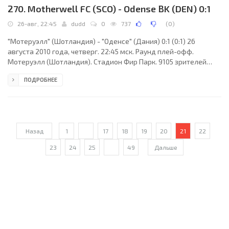
270. Motherwell FC (SCO) - Odense BK (DEN) 0:1
26-авг, 22:45
dudd
0
737
(
0
)
"Мотеруэлл" (Шотландия) - "Оденсе" (Дания) 0:1 (0:1) 26
августа 2010 года, четверг. 22:45 мск. Раунд плей-офф.
Мотеруэлл (Шотландия). Стадион Фир Парк. 9105 зрителей
(вместимость - 13742). Главный судья: Михаэль Кукулакис
ПОДРОБНЕЕ
(Ираклион, Греция). "Мотеруэлл": Даррен Рэндольф, Стивен
Саундерс, Стивен Хаммелл, Марк Рейнольдс, Стивен Джеймс
Крейган, Том Хэйтли, Крис Хамфри, Кейт Лесли, Джейми
Мёрфи, Джон Саттон, Ник Блэкмен. Главный тренер - Крейг
Браун. "Оденсе": Рой Кэрролл, Эспен Рууд, Атле Холанд
Назад
1
...
17
18
19
20
21
22
23
24
25
...
49
Дальше