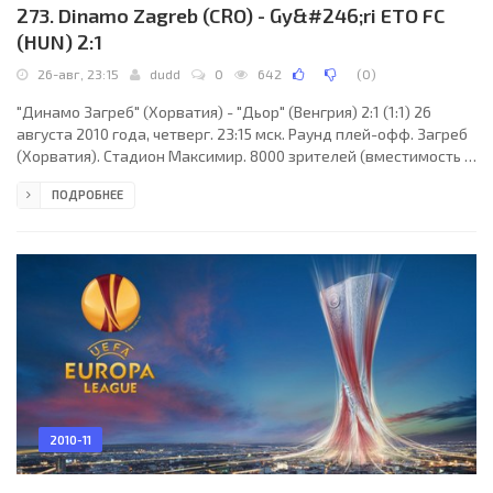
273. Dinamo Zagreb (CRO) - Gy&#246;ri ETO FC
(HUN) 2:1
26-авг, 23:15
dudd
0
642
(
0
)
"Динамо Загреб" (Хорватия) - "Дьор" (Венгрия) 2:1 (1:1) 26
августа 2010 года, четверг. 23:15 мск. Раунд плей-офф. Загреб
(Хорватия). Стадион Максимир. 8000 зрителей (вместимость -
38923). Главный судья: Андре Марринер (Бирмингем, Вест-
ПОДРОБНЕЕ
Мидленд, Англия). "Динамо Загреб": Филип Лончарич, Леонард
Месарич (Этто, 33), Шиме Врсалько, Игор Бишчан, Леандро
Куфре, Ариян Адеми, Саммир, Милан Бадель, Педро Моралес
(Додо, 66), Андрей Крамарич (Матиас Чаго, 79), Анте Рукавина.
Главный тренер - Вахид
2010-11