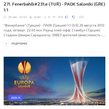
271. Fenerbah&#231;e (TUR) - PAOK Saloniki (GRE)
1:1
26-авг, 22:45
dudd
0
743
(
0
)
"Фенербахче" (Турция) - ПАОК (Греция) 1:1 (0:0) 26 августа 2010
года, четверг. 22:45 мск. Раунд плей-офф. Стамбул (Турция).
Стадион Шюкрю Сараджоглу. 39863 зрителей (вместимость -
58990). Главный судья: Паоло Тальявенто (Терни, Италия).
ПОДРОБНЕЕ
"Фенербахче": Волкан Демирель, Диего Лугано, Андре Сантос,
Фабио Билика, Гёкхан Генюл, Эмре Белёзоглу (Селчук Шахин,
75), Алекс, Мирослав Стох, Кристиан (Гёкхан Унал, 106), Мехмет
Топуз (Озер Хурмаджи, 91), Мамаду Ньянг. Главный тренер -
Айкут Коджаман. ПАОК:
2010-11