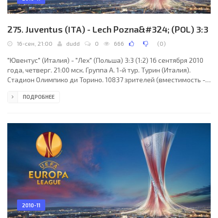
275. Juventus (ITA) - Lech Pozna&#324; (POL) 3:3
16-сен, 21:00
dudd
0
666
(
0
)
"Ювентус" (Италия) - "Лех" (Польша) 3:3 (1:2) 16 сентября 2010
года, четверг. 21:00 мск. Группа A. 1-й тур. Турин (Италия).
Стадион Олимпико ди Торино. 10837 зрителей (вместимость -
27500). Главный судья: Владислав Безбородов (Санкт-
ПОДРОБНЕЕ
Петербург, Россия). "Ювентус": Алекс Маннингер, Джорджо
Кьеллини, Зденек Грыгера, Никола Легротталье, Филипе Мело,
Мохамед Сиссоко, Давиде Ланцафаме (Симоне Пепе, 55),
Милош Красич, Паоло Де Челье (Марко Мотта, 45), Винченцо
Яквинта (Клаудио Маркизио, 79),
2010-11