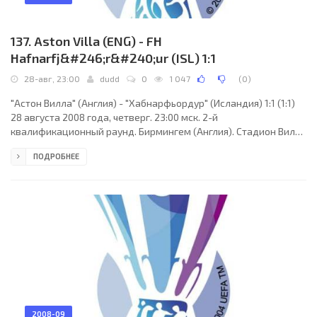
137. Aston Villa (ENG) - FH
Hafnarfj&#246;r&#240;ur (ISL) 1:1
28-авг, 23:00
dudd
0
1 047
(
0
)
"Астон Вилла" (Англия) - "Хабнарфьордур" (Исландия) 1:1 (1:1)
28 августа 2008 года, четверг. 23:00 мск. 2-й
квалификационный раунд. Бирмингем (Англия). Стадион Вилла
Парк.. Судьи: Бьорн Куйперс (Олдензал, Голландия), Ари Бринк,
ПОДРОБНЕЕ
Сандер ван Рукел (оба - Голландия). Резервный: Раймонд ван
Меенен (Голландия). "Астон Вилла": Брэд Фридель, Кёртис
Дэвис, Зэт Найт, Гарет Барри, Уэйн Рутледж, Найджел Рио-
Кокер, Крэйг Гарднер, Исайа Осборн, Марлон Хервуд, Гэбриэл
Агбонлахор (Натан Делфунезо, 62), Мустафа
2008-09