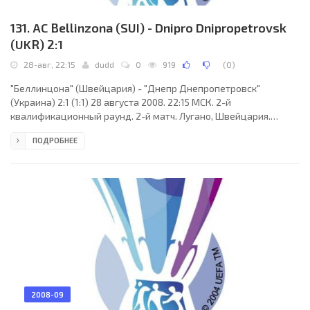
131. AC Bellinzona (SUI) - Dnipro Dnipropetrovsk
(UKR) 2:1
28-авг, 22:15
dudd
0
919
(
0
)
"Беллинцона" (Швейцария) - "Днепр Днепропетровск"
(Украина) 2:1 (1:1) 28 августа 2008. 22:15 МСК. 2-й
квалификационный раунд. 2-й матч. Лугано, Швейцария.
Стадион "Корнаредо". 5000 зрителей. Судьи: Драгомир
ПОДРОБНЕЕ
Станкович (Белград, Сербия), Никола Томичич (Сербия), Милош
Гороньич (Сербия). Резервный арбитр: Слободан Веселинович
(Сербия). Делегат УЕФА: Арии Вольф (Израиль). Инспектор
матча: Эммануэль Цаммит (Мальта). "Беллинцона": 18. Гритти
Маттео, 3. Бернардет Венсен, 4. Сикейра Генри, 5.
2008-09