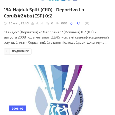
134. Hajduk Split (CRO) - Deportivo La
Coru&#241;a (ESP) 0:2
28-авг, 22:45
dudd
0
888
(
0
)
"Хайдук" (Хорватия) - "Депортиво" (Испания) 0:2 (0:1) 28
августа 2008 года, четверг. 22:45 мск. 2-й квалификационный
раунд. Сплит (Хорватия). Стадион Полюд.. Судьи: Джанлука
Рокки (Флоренция, Италия), Паоло Кальканьо, Вальтер
ПОДРОБНЕЕ
Джакеро (оба - Италия). Резервный: Никола Пьерпаоли
(Италия). "Хайдук": Даниэль Субашич, Марио Малоча, Борис
Живкович, Юрица Бульят (Синиша Линич, 46), Марьян Бульят,
Драго Габрич, Срджан Андрич, Марио Тичинович (Сенияд
Ибричич, 58), Йосип Скоко, Младен Бартолович (Мирко
2008-09