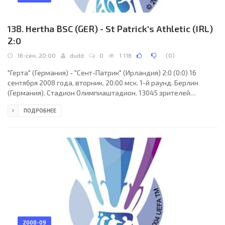
138. Hertha BSC (GER) - St Patrick's Athletic (IRL)
2:0
16-сен, 20:00
dudd
0
1 116
(
0
)
"Герта" (Германия) - "Сент-Патрик" (Ирландия) 2:0 (0:0) 16
сентября 2008 года, вторник. 20:00 мск. 1-й раунд. Берлин
(Германия). Стадион Олимпиаштадион. 13045 зрителей
(вместимость - 77166). Судьи: Томаш Микульски (Люблин,
ПОДРОБНЕЕ
Польша), Петр Садчук, Марцин Борковски (оба - Польша).
Резервный: Павел Гиль (Польша) "Герта": Ярослав Дробны,
Кака, Арне Фридрих, Марк Штайн, Йосип Шимунич, Сисеро, Пал
Дардаи (Максимилиан Нику, 46), Гойко Качар (Фабиан
Лустенбергер, 46), Марко Пантелич (Валери Домовчийски,
2008-09