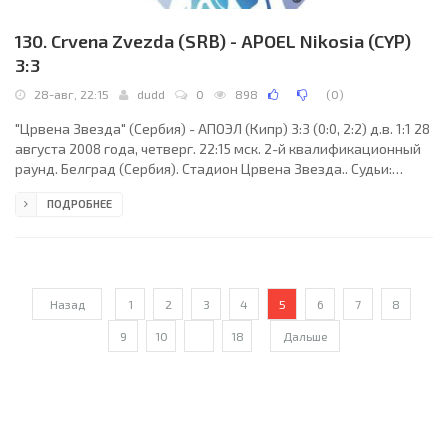
130. Crvena Zvezda (SRB) - APOEL Nikosia (CYP)
3:3
28-авг, 22:15
dudd
0
898
(
0
)
"Црвена Звезда" (Сербия) - АПОЭЛ (Кипр) 3:3 (0:0, 2:2) д.в. 1:1 28
августа 2008 года, четверг. 22:15 мск. 2-й квалификационный
раунд. Белград (Сербия). Стадион Црвена Звезда.. Судьи:
Сантьяго Родригес (Вальядолид, Испания), Антонио Артеро
ПОДРОБНЕЕ
Гальярдо, Хосе Мария Санчес Сантос (оба - Испания).
Резервный: Карлос Дельгадо Феррейро (Испания). "Црвена
Звезда": Саша Радивоевич, Павле Нинков, Ненад Томович,
Ибраим Гейе, Марьян Маркович, Ненад Милияш, Владимир
Богданович, Игор Бурзанович (Деян Якович,
Назад
1
2
3
4
5
6
7
8
9
10
...
18
Дальше