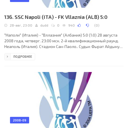
136. SSC Napoli (ITA) - FK Vllaznia (ALB) 5:0
28-авг, 23:00
dudd
0
940
(
0
)
"Наполи" (Италия) - "Вллазния" (Албания) 5:0 (1:0) 28 августа
2008 года, четверг. 23:00 мск. 2-й квалификационный раунд.
Неаполь (Италия). Стадион Сан-Паоло.. Судьи: Фырат Айдынус
(Стамбул, Турция), Серкан Ок, Джемал Бингул (оба - Турция).
ПОДРОБНЕЕ
Резервный: Корай Генчерлер (Турция). "Наполи": Маттео
Джанелло, Джанлука Грава, Фабиано Сантакроче, Паоло
Каннаваро, Леандро Ринаудо, Франческо Монтервино, Микеле
Пациенца, Вальтер Гаргано, Самуэле Далла Бона (Марек
Гамшик, 60), Пиа (Эсекьель Лавесси, 67),
2008-09