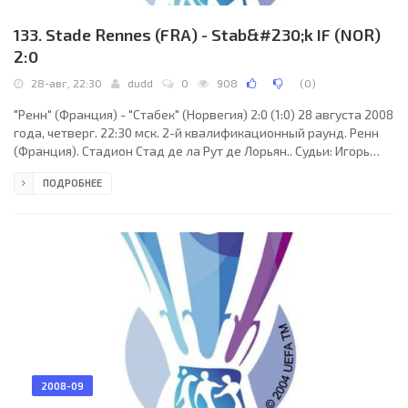
133. Stade Rennes (FRA) - Stab&#230;k IF (NOR)
2:0
28-авг, 22:30
dudd
0
908
(
0
)
"Ренн" (Франция) - "Стабек" (Норвегия) 2:0 (1:0) 28 августа 2008
года, четверг. 22:30 мск. 2-й квалификационный раунд. Ренн
(Франция). Стадион Стад де ла Рут де Лорьян.. Судьи: Игорь
Егоров (Нижний Новгород, Россия), Виталий Дроздов, Виктор
ПОДРОБНЕЕ
Кулагин (оба - Россия). Резервный: Станислав Сухина (Россия).
"Ренн": Николя Дюшез, Петтер Ханссон, Карлос Боканегра,
Абду Кадер Мангане, Ромен Данзе, Фабьян Лемуан, Бруно
Шейру, Жером Леруа, Оливье Томер, Джимми Бриан (Жирес
Кембо-Экоко, 90), Мусса Сов (Род
2008-09