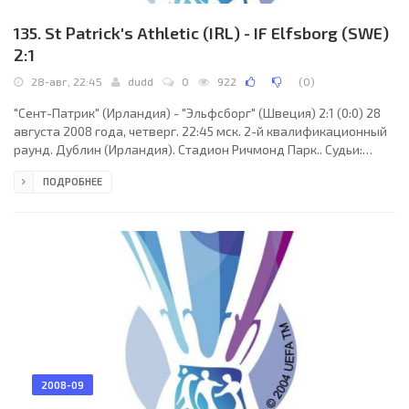
135. St Patrick's Athletic (IRL) - IF Elfsborg (SWE)
2:1
28-авг, 22:45
dudd
0
922
(
0
)
"Сент-Патрик" (Ирландия) - "Эльфсборг" (Швеция) 2:1 (0:0) 28
августа 2008 года, четверг. 22:45 мск. 2-й квалификационный
раунд. Дублин (Ирландия). Стадион Ричмонд Парк.. Судьи:
Рихард Гаврилла (Кошице, Словакия), Мариан Ружбарски,
ПОДРОБНЕЕ
Мирослав Бенко (оба - Словакия). Резервный: Ян Томчик
(Словакия). "Сент-Патрик": Барри Райан, Дэмьен Линч,
Джейсон Гевин, Стивен Пейсли, Десмонд Берн, Кейт Фэхи,
Бобби Райан (Алан Керби, 74), Гари Дэмпси, Гари О´Нил (Гленн
Фитцпатрик, 69), Марк Куигли, Райан Гай.
2008-09