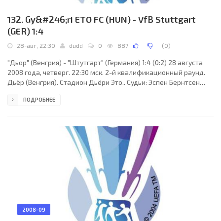
132. Gy&#246;ri ETO FC (HUN) - VfB Stuttgart
(GER) 1:4
28-авг, 22:30
dudd
0
887
(
0
)
"Дьор" (Венгрия) - "Штутгарт" (Германия) 1:4 (0:2) 28 августа
2008 года, четверг. 22:30 мск. 2-й квалификационный раунд.
Дьёр (Венгрия). Стадион Дьёри Это.. Судьи: Эспен Бернтсен
(Хамар, Норвегия), Эрик Рестад, Одд-Ярле Ларсен (оба -
ПОДРОБНЕЕ
Норвегия). Резервный: Свейн-Эрик Эдвартсен (Норвегия).
"Дьор": Саша Стеванович, Золтан Ковач, Балаж Николов, Зоран
Шупич, Иштван Бонк (Золтан Ковач, 46), Антал Якль (Даниэль
Вольди, 57), Дьердь Йожи, Золтан Боор (Боян Брнович, 73),
Томаш Кольтои, Петер Байзат,
2008-09