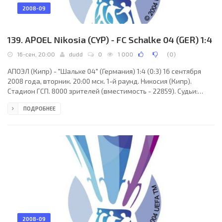
2008-09
139. APOEL Nikosia (CYP) - FC Schalke 04 (GER) 1:4
16-сен, 20:00
dudd
0
1 000
(
0
)
АПОЭЛ (Кипр) - "Шальке 04" (Германия) 1:4 (0:3) 16 сентября
2008 года, вторник. 20:00 мск. 1-й раунд. Никосия (Кипр).
Стадион ГСП. 8000 зрителей (вместимость - 22859). Судьи:
Роберт Малек (Катовице, Польша), Кжиштоф Мырмус, Конрад
ПОДРОБНЕЕ
Сапела (оба - Польша). Резервный: Хуберт Сейевич (Польша).
АПОЭЛ: Михалис Морфис, Йост Брурс, Параскевас Христу, Нуну
Мораиш, Саввас Пурсайтидис (Ненад Миросавлевич, 65),
Алтын Хакши, Консантинос Хараламбидес, Камил Косовски
(Бенджамин Онвуачи, 83), Элиу Пинту,
2008-09