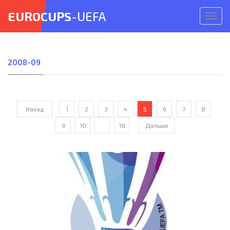
EUROCUPS
-UEFA
Откр
меню
2008-09
Назад
1
2
3
4
5
6
7
8
9
10
...
18
Дальше