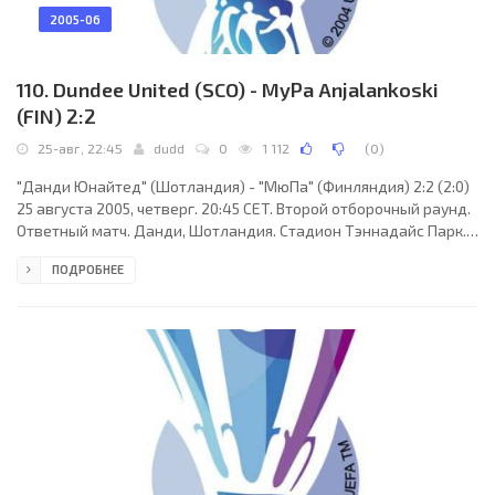
2005-06
110. Dundee United (SCO) - MyPa Anjalankoski
(FIN) 2:2
25-авг, 22:45
dudd
0
1 112
(
0
)
"Данди Юнайтед" (Шотландия) - "МюПа" (Финляндия) 2:2 (2:0)
25 августа 2005, четверг. 20:45 CET. Второй отборочный раунд.
Ответный матч. Данди, Шотландия. Стадион Тэннадайс Парк.
9374 зрителей (вместимость - 14229). Судьи: Бернардино
ПОДРОБНЕЕ
Гонсалес Васкес (Испания), Антонио Артеро Гальярдо
(Испания), Альфонсо Костойя Родригес (Испания). Резервный:
Сесар Мунис (Испания). "Данди Юнайтед": Дерек Стилли, Марк
Уилсон, Алан Арчибальд, Марк Керр, Грант Бребнер (к), Ли
Миллер, Джеймс Макинтайр, Барри Робсон,