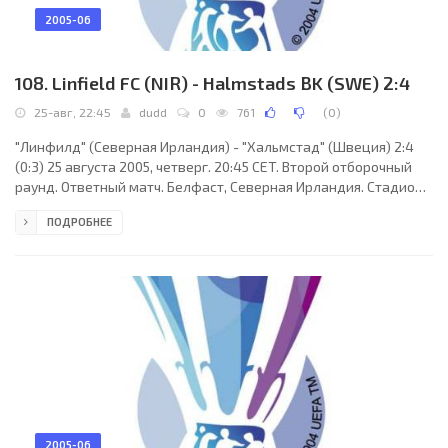
2005-06
108. Linfield FC (NIR) - Halmstads BK (SWE) 2:4
25-авг, 22:45
dudd
0
761
(
0
)
"Линфилд" (Северная Ирландия) - "Хальмстад" (Швеция) 2:4
(0:3) 25 августа 2005, четверг. 20:45 CET. Второй отборочный
раунд. Ответный матч. Белфаст, Северная Ирландия. Стадион
Уиндзор Парк. Судьи: Алойзие Супраха (Хорватия), Предраг
ПОДРОБНЕЕ
Боровец (Хорватия), Синиша Премужай (Хорватия).
Резервный: Эдо Тривкович (Хорватия). "Линфилд": Алан
Маннус, Стивен Дуглас (Крис Кингсберри, 53), Патрик
Макшейн, Оран Кирни, Уильям Мерфи, Айдан О´Кейн (Пол
Макэриви, 58), Питер Томпсон, Тимоти Маунси (Джейми
2005-06