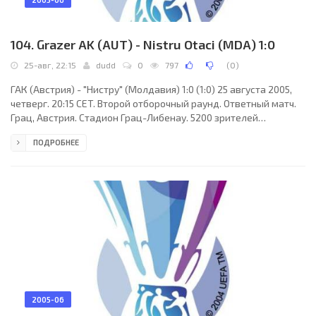
104. Grazer AK (AUT) - Nistru Otaci (MDA) 1:0
25-авг, 22:15
dudd
0
797
(
0
)
ГАК (Австрия) - "Нистру" (Молдавия) 1:0 (1:0) 25 августа 2005,
четверг. 20:15 CET. Второй отборочный раунд. Ответный матч.
Грац, Австрия. Стадион Грац-Либенау. 5200 зрителей
(вместимость - 15312). Судьи: Албано Янку (Албания), Генци
ПОДРОБНЕЕ
Малеку (Албания), Денис Реджа (Албания). Резервный:
Криденс Мета (Албания). ГАК: Андреас Шранц, Грегор Петшер,
Па Сайку Куджаби, Антон Эхманн (к), Йоахим Штандфест,
Имантс Блейделис, Ален Шкоро, Андреас Шротт, Златко
Юнузович (Марио Бажина, 70), Игорь Демо (Самир
2005-06