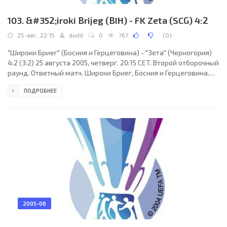
103. &#352;iroki Brijeg (BIH) - FK Zeta (SCG) 4:2
25-авг, 22:15
dudd
0
767
(
0
)
"Широки Бриег" (Босния и Герцеговина) - "Зета" (Черногория)
4:2 (3:2) 25 августа 2005, четверг. 20:15 CET. Второй отборочный
раунд. Ответный матч. Широки Бриег, Босния и Герцеговина.
Стадион Печара. Судьи: Мейр Леви (Израиль), Шабтай Нахмиас
ПОДРОБНЕЕ
(Израиль), Эяль Хатука (Израиль). Резервный: Моше Бохбот
(Израиль). "Широки Бриег": Томислав Башич, Бранимир Анич,
Иван Медвид, Иван Ландека, Стипе Резич, Вильям Таби, Йосип
Лукачевич (Ивица Галич, 84), Никола Юричич (Даниэль
Байкуша, 59), Далибор Шилич
2005-06