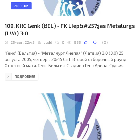
2005-06
109. KRC Genk (BEL) - FK Liep&#257;jas Metalurgs
(LVA) 3:0
25-авг, 22:45
dudd
0
835
(
0
)
"Генк" (Бельгия) - "Металлург Лиепая" (Латвия) 3:0 (3:0) 25
августа 2005, четверг. 20:45 CET. Второй отборочный раунд.
Ответный матч. Генк, Бельгия. Стадион Генк Арена. Судьи:
Дитмар Драбек (Австрия), Андреас Феллингер (Австрия),
ПОДРОБНЕЕ
Герберт Венигвизер (Австрия). Резервный: Вольфганг Фальб
(Австрия). "Генк": Ян Моонс (к), Индриди Сигурдссон, Томислав
Микулич, Эрик Матуку, Мирсад Бешлия (Джордан Ремакль, 78),
Кевин Ванденберг (Марвин Огунжими, 69), Том Сутерс, Кун
Дарден (Фарис Арун, 69), Жюстис