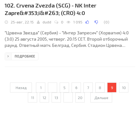
102. Crvena Zvezda (SCG) - NK Inter
Zapre&#353;i&#263; (CRO) 4:0
25-авг, 22:15
dudd
0
1 095
(
0
)
"Црвена Звезда" (Сербия) - "Интер Запресич" (Хорватия) 4:0
(3:0) 25 августа 2005, четверг. 20:15 CET. Второй отборочный
раунд. Ответный матч. Белград, Сербия. Стадион Црвена
Звезда. 28901 зрителей (вместимость - 55238). Судьи: Эрве
ПОДРОБНЕЕ
Пиччирийо (Франция), Кристиан Туазон (Франция), Фабрис
Меслен (Франция). Резервный: Стефан Мулен (Франция).
"Црвена Звезда": Иван Ранджелович (Владимир Стойкович ,
46), Александар Лукович, Боян Миладинович (Милан Бишевац,
78), Милан Дудич, Бошко Янкович, Марко
Назад
1
...
5
6
7
8
9
10
11
12
13
...
20
Дальше