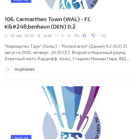
106. Carmarthen Town (WAL) - FC
K&#248;benhavn (DEN) 0:2
25-авг, 22:30
dudd
0
765
(
0
)
"Кармартен Таун" (Уэльс) - "Копенгаген" (Дания) 0:2 (0:2) 25
августа 2005, четверг. 20:30 CET. Второй отборочный раунд.
Ответный матч. Кардифф, Уэльс. Стадион Ниниан Парк. 882
зрителей (вместимость - 21508). Судьи: Геннадий Орлик
ПОДРОБНЕЕ
(Молдавия), Вячеслав Берко (Молдавия), Олег Молчанов
(Молдавия). Резервный: Геннадий Скуртул (Молдавия).
"Кармартен Таун": Энтони Пеннок, Люк Харди, Гэри Ллойд,
Мартин Джилс, Ричард Картер, Родри Гвин Джонс (к), Кевин
Эванс, Ричард Кеннеди, Марк Доддс (Джимми Джеймс,
2005-06