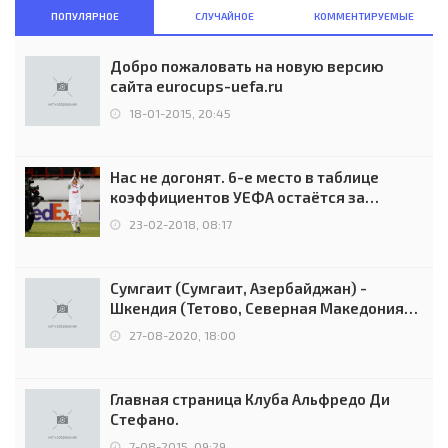
ПОПУЛЯРНОЕ
СЛУЧАЙНОЕ
КОММЕНТИРУЕМЫЕ
Добро пожаловать на новую версию
сайта eurocups-uefa.ru
18-01-2015, 20:45
Нас не догонят. 6-е место в таблице
коэффициентов УЕФА остаётся за
Россией
23-02-2018, 08:17
Сумгаит (Сумгаит, Азербайджан) -
Шкендия (Тетово, Северная Македония) -
0:2 (0:0)
27-08-2020, 18:00
Главная страница Клуба Альфредо Ди
Стефано.
7-08-2015, 09:29