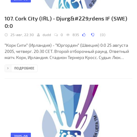
107. Cork City (IRL) - Djurg&#229;rdens IF (SWE)
0:0
25-авг, 22:30
dudd
0
835
(
0
)
"Корк Сити" (Ирландия) - "Юргорден" (Швеция) 0:0 25 августа
2005, четверг. 20:30 CET. Второй отборочный раунд. Ответный
матч. Корк, Ирландия. Стадион Тернерз Кросс. Судьи: Люк
Вильм (Люксембург), Франсуа Манжан (Люксембург), Антонио
ПОДРОБНЕЕ
Де Каролис (Люксембург). Резервный: Серж Параж
(Люксембург). "Корк Сити": Майкл Девайн, Дэнни Мерфи, Алан
Беннетт (Рой О´Донаван, 56), Грегори О´Халлоран, Дэн Мюррей
(к), Нил Фенн, Джон О´Флинн (Дерек Кафлан, 90+1), Джордж О
´Каллаган, Джозеф
2005-06