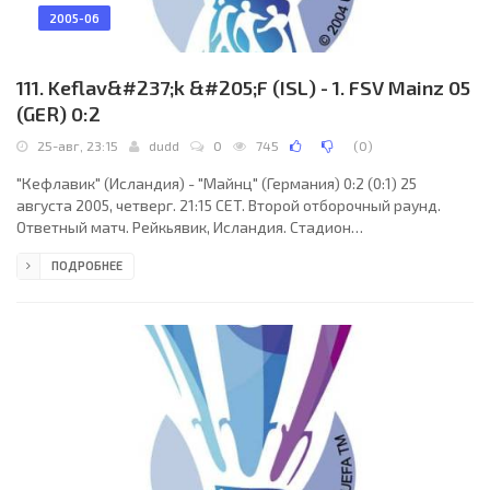
2005-06
111. Keflav&#237;k &#205;F (ISL) - 1. FSV Mainz 05
(GER) 0:2
25-авг, 23:15
dudd
0
745
(
0
)
"Кефлавик" (Исландия) - "Майнц" (Германия) 0:2 (0:1) 25
августа 2005, четверг. 21:15 CET. Второй отборочный раунд.
Ответный матч. Рейкьявик, Исландия. Стадион
Лейгардальсведлюр. 888 зрителей (вместимость - 9800).
ПОДРОБНЕЕ
Судьи: Брюно Дэррьен (Франция), Патрик Рейнболь (Франция),
Кристоф Капелли (Франция). Резервный: Брюно Рюффрэ
(Франция). "Кефлавик": Омар Йоханссон, Гудьон Антониуссон,
Гестур Гильфасон (Стефан Арнарсон, 75), Йонас Сайварссон,
Хольмар Рунарссон, Гудмундур Стейнарссон (к) (Симун