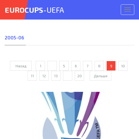
EUROCUPS
-UEFA
Откр
меню
2005-06
Назад
1
...
5
6
7
8
9
10
11
12
13
...
20
Дальше