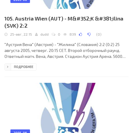
105. Austria Wien (AUT) - M&#352;K &#381;ilina
(SVK) 2:2
25-авг, 22:15
dudd
0
839
(
0
)
"Аустрия Вена" (Австрия) - "Жилина" (Словакия) 2:2 (0:2) 25
августа 2005, четверг. 20:15 CET. Второй отборочный раунд.
Ответный матч. Вена, Австрия. Стадион Аустрия Арена. 5600
зрителей (вместимость - 13400). Судьи: Стен Калдма (Эстония),
ПОДРОБНЕЕ
Ханнес Рейнвальд (Эстония), Рейн Паюнурм (Эстония).
Резервный: Маркус Коттер (Эстония). "Аустрия Вена": Соболч
Шафар, Фернандо Троянски, Марио Токич (к), Аркадиуш
Радомски, Филип Шебо (Либор Сьонко, 62), Андреас Ласник
(Сигурд Рушфельдт, 46), Дидье Деден,
2005-06