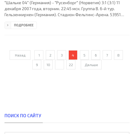
"Шальке 04" (Германия) - "Русенборг" (Норвегия) 3:1 (3:1) 11
декабря 2007 года, вторник. 22:45 мск. Группа B. 6-й тур.
Гельзенкирхен (Германия). Стадион Фельтинс-Арена. 53951
зрителей (вместимость - 61673). Судьи: Майк Райли (Лидс,
ПОДРОБНЕЕ
Англия), Филип Шарп, Питер Керкап (оба - Англия). Резервный:
Марк Клаттенбург (Англия). "Шальке 04": Мануэль Нойер,
Хайко Вестерман, Марсело Бордон, Дарио Родригес, Рафинья,
Фабиан Эрнст, Месут Озил (Леван Кобиашвили, 86), Карлос
Гроссмюллер, Златан Байрамович,
Назад
1
2
3
4
5
6
7
8
9
10
...
22
Дальше
ПОИСК ПО САЙТУ