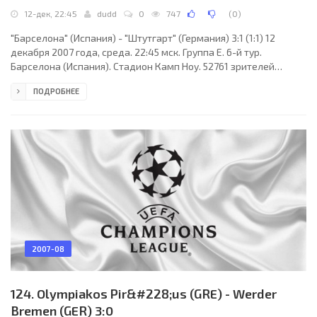
12-дек, 22:45
dudd
0
747
(
0
)
"Барселона" (Испания) - "Штутгарт" (Германия) 3:1 (1:1) 12
декабря 2007 года, среда. 22:45 мск. Группа E. 6-й тур.
Барселона (Испания). Стадион Камп Ноу. 52761 зрителей
(вместимость - 99354). Судьи: Стефан Ланнуа (Булонь-сюр-
ПОДРОБНЕЕ
Мер, Франция), Эрик Дансоль, Брюно Фейе (оба - Франция).
Резервный: Брюно Рюффрэ (Франция). "Барселона": Альберт
Хоркера, Габриэль Милито, Рафаэль Маркес, Карлес Пуйоль,
Лилиан Тюрам, Силвиньо, Роналдиньо, Хави (Марк Кросас, 70),
Эйдур Гудйонсен (Боян Кркич, 52), Самуэль
2007-08
124. Olympiakos Pir&#228;us (GRE) - Werder
Bremen (GER) 3:0