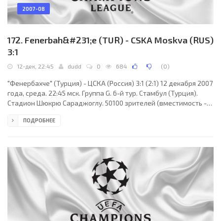
2007-08
172. Fenerbah&#231;e (TUR) - CSKA Moskva (RUS)
3:1
12-дек, 22:45
dudd
0
684
(
0
)
"Фенербахче" (Турция) - ЦСКА (Россия) 3:1 (2:1) 12 декабря 2007
года, среда. 22:45 мск. Группа G. 6-й тур. Стамбул (Турция).
Стадион Шюкрю Сараджоглу. 50100 зрителей (вместимость -
58990). Главный судья: Маттео Трефолони (Сиена, Италия),
ПОДРОБНЕЕ
Лука Маджани, Сандро Россомандо (оба - Италия). Резервный:
Габриэле Гава (Италия). "Фенербахче": Волкан Демирель,
Диего Лугано, Роберто Карлос (Гёкчек Ведерсон, 90+1), Гёкхан
Генюл, Эду Драсена, Угур Борал (Матея Кежман, 90+2), Селчук
Шахин, Мехмет Аурелио,