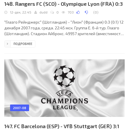
148. Rangers FC (SCO) - Olympique Lyon (FRA) 0:3
12-дек, 22:45
dudd
0
703
(
0
)
"Глазго Рейнджерс" (Шотландия) - "Лион" (Франция) 0:3 (0:1) 12
декабря 2007 года, среда. 22:45 мск. Группа E. 6-й тур. Глазго
(Шотландия). Стадион Айброкс. 49957 зрителей (вместимость
- 51082). Судьи: Любош Михел (Свидник, Словакия), Роман
ПОДРОБНЕЕ
Слишко, Мартин Балко (оба - Словакия). Резервный: Марио Влк
(Словакия). "Глазго Рейнджерс": Аллан Макгрегор, Дэвид Уэйр,
Алан Хаттон, Саша Папац (Жан-Клод Даршевиль, 71), Карлос
Куэльяр, Стивен Уиттаккер, Барри Фергюсон, Браим Эмдани
(Крис Бойд, 84), Кевин
2007-08
147. FC Barcelona (ESP) - VfB Stuttgart (GER) 3:1