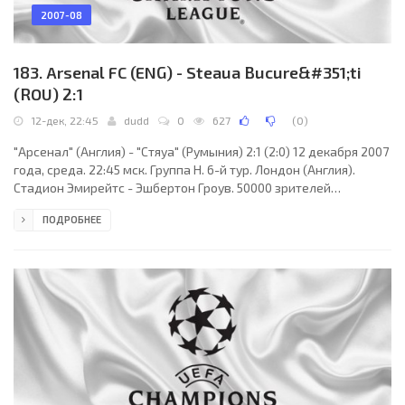
2007-08
183. Arsenal FC (ENG) - Steaua Bucure&#351;ti
(ROU) 2:1
12-дек, 22:45
dudd
0
627
(
0
)
"Арсенал" (Англия) - "Стяуа" (Румыния) 2:1 (2:0) 12 декабря 2007
года, среда. 22:45 мск. Группа H. 6-й тур. Лондон (Англия).
Стадион Эмирейтс - Эшбертон Гроув. 50000 зрителей
(вместимость - 60355). Судьи: Юрий Баскаков (Москва, Россия),
ПОДРОБНЕЕ
Тихон Калугин, Антон Аверьянов (оба - Россия). Резервный:
Александр Гончар (Россия). "Арсенал": Йенс Леманн, Бакари
Санья (Эммануэль Эбуэ, 71), Филипп Сендерос, Вильям Галлас,
Арман Траоре, Абу Диаби (Лассана Диарра, 71), Денилсон,
Алекс Сонг, Робин ван Перси