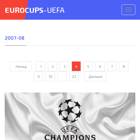
EUROCUPS
-UEFA
Откр
меню
2007-08
Назад
1
2
3
4
5
6
7
8
9
10
...
22
Дальше