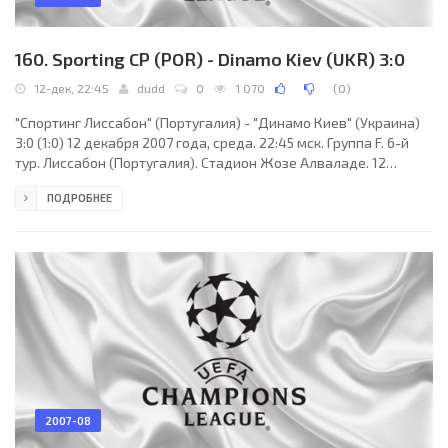
160. Sporting CP (POR) - Dinamo Kiev (UKR) 3:0
12-дек, 22:45
dudd
0
1 070
(
0
)
"Спортинг Лиссабон" (Португалия) - "Динамо Киев" (Украина)
3:0 (1:0) 12 декабря 2007 года, среда. 22:45 мск. Группа F. 6-й
тур. Лиссабон (Португалия). Стадион Жозе Алваладе. 12
градусов. 19402 зрителей (вместимость - 50044). Судьи:
ПОДРОБНЕЕ
Стюарт Дугал (Глазго, Шотландия), Френсис Эндрюс, Джеймс
Би (оба - Шотландия). Резервный: Уильям Коллам
(Шотландия). "Спортинг Лиссабон": Руй Патрисиу, Андерсон
Полга, Эберсон Фуртадо Ронни (Мигел Велозу, 61), Тонел,
Фернанду Абел, Адриен Силва, Марат Измайлов,
2007-08