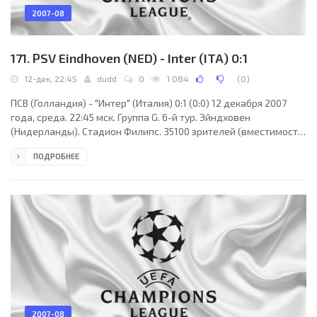
2007-08
171. PSV Eindhoven (NED) - Inter (ITA) 0:1
12-дек, 22:45
dudd
0
1 084
(
0
)
ПСВ (Голландия) - "Интер" (Италия) 0:1 (0:0) 12 декабря 2007
года, среда. 22:45 мск. Группа G. 6-й тур. Эйндховен
(Нидерланды). Стадион Филипс. 35100 зрителей (вместимость
- 35119). Судьи: Маркус Мерк (Оттербах, Германия), Сенке
ПОДРОБНЕЕ
Глиндеманн, Петер Хенес (оба - Германия). Резервный: Йохен
Дреес (Германия). ПСВ: Эурельо Гомес, Карлос Сальсидо,
Эдуардо Алсидес, Дирк Марселлис, Майк Зонневельд, Тимми
Симонс, Эдисон Мендес, Джейсон Кулина, Ибрахим Афеллай
(Исмаил Айссати, 65), Данко Лазович (Жонатан
2007-08