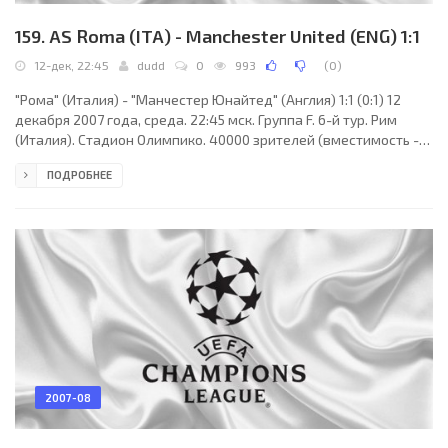
159. AS Roma (ITA) - Manchester United (ENG) 1:1
12-дек, 22:45
dudd
0
993
(
0
)
"Рома" (Италия) - "Манчестер Юнайтед" (Англия) 1:1 (0:1) 12
декабря 2007 года, среда. 22:45 мск. Группа F. 6-й тур. Рим
(Италия). Стадион Олимпико. 40000 зрителей (вместимость -
72698). Судьи: Мартин Ханссон (Хольмсье, Швеция), Штефан
ПОДРОБНЕЕ
Виттберг, Кеннет Петерссон (оба - Швеция). Резервный:
Маркус Стрембергсон (Швеция). "Рома": Алешандер Дони,
Сисиньо, Филипп Мексес, Виторину Антунеш, Маттео Феррари,
Давид Писарро, Родриго Таддеи (Даниэле Де Росси, 46),
Ахмед Баруссо (Людовик Жюли, 62), Амантино
2007-08