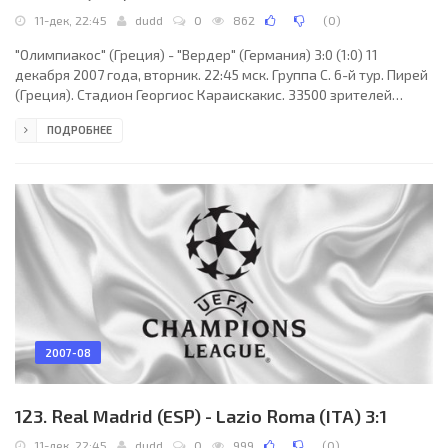
11-дек, 22:45
dudd
0
862
(
0
)
"Олимпиакос" (Греция) - "Вердер" (Германия) 3:0 (1:0) 11
декабря 2007 года, вторник. 22:45 мск. Группа C. 6-й тур. Пирей
(Греция). Стадион Георгиос Караискакис. 33500 зрителей
(вместимость - 33500). Судьи: Лоран Дюамель (Руан, Франция),
ПОДРОБНЕЕ
Венсан Тексье, Стефан Дюамель (оба - Франция). Резервный:
Оливье Тюаль (Франция). "Олимпиакос": Антониос
Никополидис, Христос Пацацоглу (Константинос Мендринос,
24), Михал Жевлаков, Параскевас Анцас, Анастасиос Пантос,
Василис Торосидис, Йероклис Столтидис,
2007-08
123. Real Madrid (ESP) - Lazio Roma (ITA) 3:1
11-дек, 22:45
dudd
0
999
(
0
)