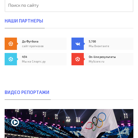
НАШИ ПАРТНЕРЫ
До Футбола
5,700
сайт прогнозов
Мы Вконтакте
454
On-line результаты
Мы на Спортс.ру
MyScore.ru
ВИДЕО РЕПОРТАЖИ