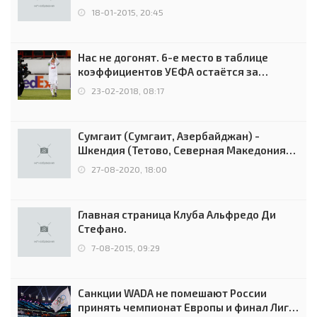
18-01-2015, 20:45
Нас не догонят. 6-е место в таблице
коэффициентов УЕФА остаётся за
Россией
23-02-2018, 08:17
Сумгаит (Сумгаит, Азербайджан) -
Шкендия (Тетово, Северная Македония) -
0:2 (0:0)
27-08-2020, 18:00
Главная страница Клуба Альфредо Ди
Стефано.
7-08-2015, 09:29
Санкции WADA не помешают России
принять чемпионат Европы и финал Лиги