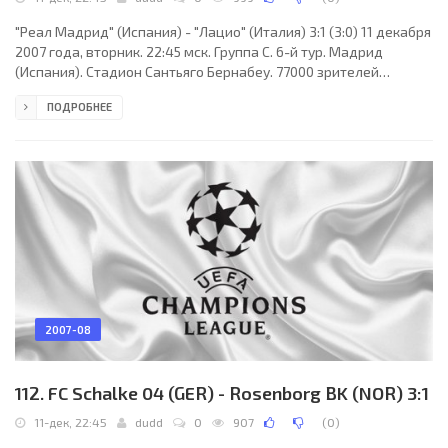
"Реал Мадрид" (Испания) - "Лацио" (Италия) 3:1 (3:0) 11 декабря
2007 года, вторник. 22:45 мск. Группа C. 6-й тур. Мадрид
(Испания). Стадион Сантьяго Бернабеу. 77000 зрителей
(вместимость - 80354). Судьи: Массимо Бузакка (Монте
ПОДРОБНЕЕ
Карассо, Швейцария), Франческо Бураджина, Маттиас Арне
(оба - Швейцария). Резервный: Карло Бертолини (Швейцария).
"Реал Мадрид": Икер Касильяс, Пепе, Серхио Рамос, Фабио
Каннаваро, Марсело, Мамаду Диарра, Жулио Баптиста, Уэсли
Снейдер (Арьен Роббен, 46), Рауль, Робиньо
2007-08
112. FC Schalke 04 (GER) - Rosenborg BK (NOR) 3:1
11-дек, 22:45
dudd
0
907
(
0
)