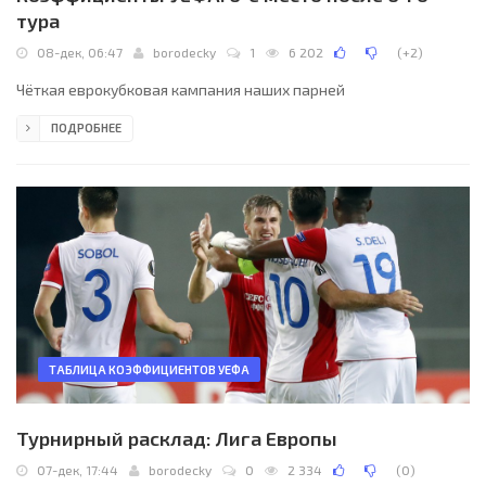
тура
08-дек, 06:47
borodecky
1
6 202
(
+2
)
Чёткая еврокубковая кампания наших парней
ПОДРОБНЕЕ
ТАБЛИЦА КОЭФФИЦИЕНТОВ УЕФА
Турнирный расклад: Лига Европы
07-дек, 17:44
borodecky
0
2 334
(
0
)