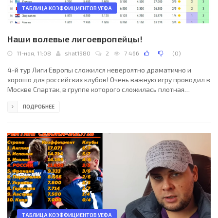
ТАБЛИЦА КОЭФФИЦИЕНТОВ УЕФА
Наши волевые лигоевропейцы!
11-ноя, 11:08
shat1980
2
7 466
(
0
)
4-й тур Лиги Европы сложился невероятно драматично и
хорошо для российских клубов! Очень важную игру проводил в
Москве Спартак, в группе которого сложилась плотная
расстановка. Шотландский Глазго Рейнджерс приехал с
ПОДРОБНЕЕ
намерением бороться и побеждать, что подтвердил уже на 5-
й минуте, забив первым гол. Наши игроки не сдались на
милость боевитым гостям и отыгрались на 22-й минуте, но
ничейный счет вновь продержался лишь 5 минут - шотландцы
вышли вперед во второй раз. Первый тайм подарил нам ещё
ТАБЛИЦА КОЭФФИЦИЕНТОВ УЕФА