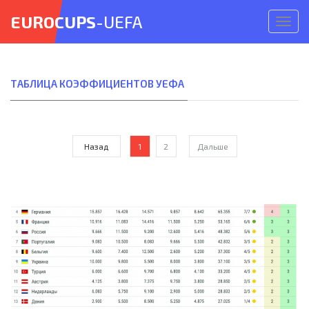
EUROCUPS
-UEFA
Откр
меню
ТАБЛИЦА КОЭФФИЦИЕНТОВ УЕФА
Назад
1
2
Дальше