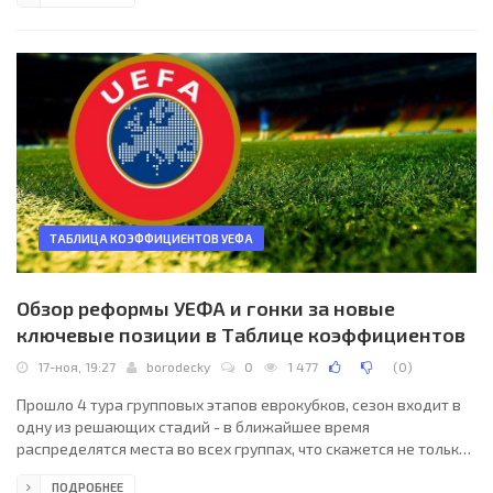
ТАБЛИЦА КОЭФФИЦИЕНТОВ УЕФА
Обзор реформы УЕФА и гонки за новые
ключевые позиции в Таблице коэффициентов
17-ноя, 19:27
borodecky
0
1 477
(
0
)
Прошло 4 тура групповых этапов еврокубков, сезон входит в
одну из решающих стадий - в ближайшее время
распределятся места во всех группах, что скажется не только
на очковых приобретениях, но и на перспективах
ПОДРОБНЕЕ
определённых стран забраться повыше в борьбе за ключевые