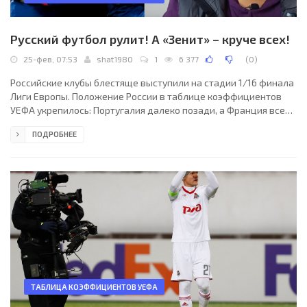
Русский футбол рулит! А «Зенит» – круче всех!
25-фев, 07:53
shat1980
1
6 377
(
0
)
Российские клубы блестяще выступили на стадии 1/16 финала
Лиги Европы. Положение России в таблице коэффициентов
УЕФА укрепилось: Португалия далеко позади, а Франция все
ближе. Михаил Борзыкин рассказывает о главных
ПОДРОБНЕЕ
рейтинговых интригах и называет самый успешный
российский клуб последнего времени.
ТАБЛИЦА КОЭФФИЦИЕНТОВ УЕФА