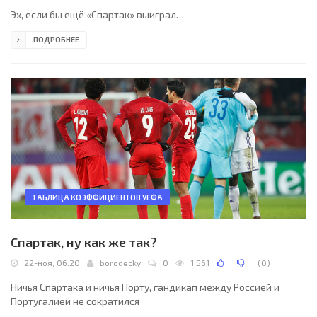
Эх, если бы ещё «Спартак» выиграл…
ПОДРОБНЕЕ
ТАБЛИЦА КОЭФФИЦИЕНТОВ УЕФА
Спартак, ну как же так?
22-ноя, 06:20
borodecky
0
1 561
(
0
)
Ничья Спартака и ничья Порту, гандикап между Россией и
Португалией не сократился