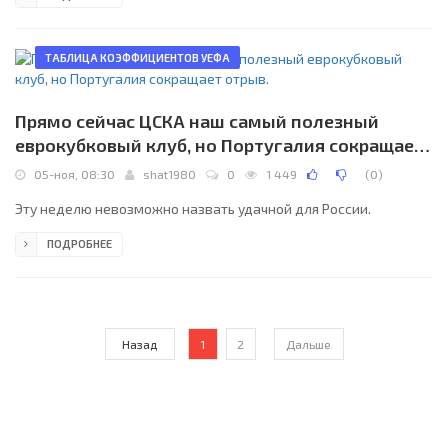
позиции в Таблице коэффициентов. Об этом мы и поговорим
прямо сейчас, перед определяющими 5 и 6 турами групповых
этапов.
ТАБЛИЦА КОЭФФИЦИЕНТОВ УЕФА
Прямо сейчас ЦСКА наш самый полезный
еврокубковый клуб, но Португалия сокращает
отрыв.
05-ноя, 08:30
shat1980
0
1 449
(
0
)
Эту неделю невозможно назвать удачной для России.
ПОДРОБНЕЕ
Назад
1
2
Дальше