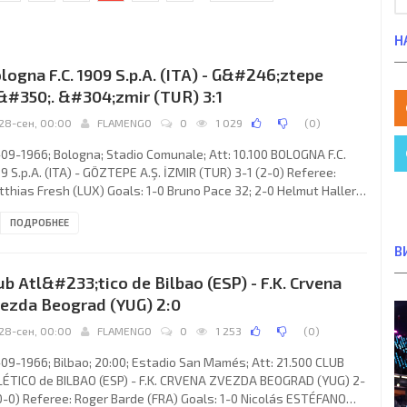
Н
logna F.C. 1909 S.p.A. (ITA) - G&#246;ztepe
&#350;. &#304;zmir (TUR) 3:1
28-сен, 00:00
FLAMENGO
0
1 029
(
0
)
09-1966; Bologna; Stadio Comunale; Att: 10.100 BOLOGNA F.C.
9 S.p.A. (ITA) - GÖZTEPE A.Ş. İZMIR (TUR) 3-1 (2-0) Referee:
thias Fresh (LUX) Goals: 1-0 Bruno Pace 32; 2-0 Helmut Haller
(pen); 3-0 Bruno Pace 59; 3-1 Halil Kiraz 64. BOLOGNA F.C. 1909
ПОДРОБНЕЕ
.A. (coach: Luis Antonio CARNIGLIA): Rino Rado, Tazio Roversi,
io Ardizzon, Franco Battisodo, Francesco Janich, Romano Fogli,
В
ino Perani, Giacomo Bulgarelli, Bruno Pace, Helmut Haller, Ezio
ub Atl&#233;tico de Bilbao (ESP) - F.K. Crvena
scutti. GÖZTEPE
ezda Beograd (YUG) 2:0
28-сен, 00:00
FLAMENGO
0
1 253
(
0
)
09-1966; Bilbao; 20:00; Estadio San Mamés; Att: 21.500 CLUB
ÉTICO de BILBAO (ESP) - F.K. CRVENA ZVEZDA BEOGRAD (YUG) 2-
0-0) Referee: Roger Barde (FRA) Goals: 1-0 Nicolás ESTÉFANO