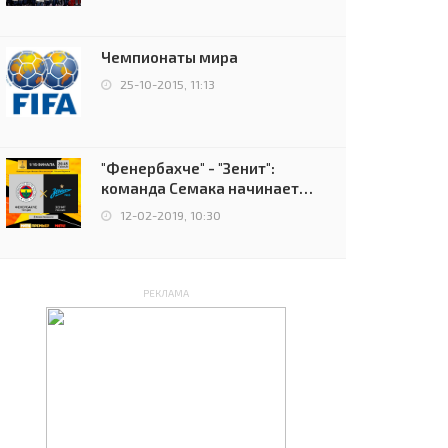
чемпионов.
Чемпионаты мира
25-10-2015, 11:13
"Фенербахче" - "Зенит":
команда Семака начинает
путь в плей-офф Лиги
12-02-2019, 10:30
Европы
РЕКЛАМА