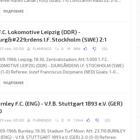
eree: Ratko Čanak (YUG) Goals: 1-0 Constantin Radu 02; 2-0
olae Nagy 09. DINAMO (coach: Ştefan Vasile): Narcis Coman,
ПОДРОБНЕЕ
chim Popescu, Ion Barbu, Ilie Stelian, Constantin Olteanu,
olae Dobrin, Ion Ţîrcovnicu, Constantin Radu, Haralambie Eftimie,
olae Nagy, Mihai Ţurcan. SEVILLA FÚTBOL CLUB S.A.D. (coach:
 F.C. Lokomotive Leipzig (DDR) -
bino BARINAGA
urg&#229;rdens I.F. Stockholm (SWE) 2:1
27-сен, 00:00
FLAMENGO
0
984
(
0
)
09-1966; Leipzig; 18:30; Zentralstadion; Att: 5.000 1. F.C.
KOMOTIVE LEIPZIG (DDR) - DJURGÅRDENS I.F. STOCKHOLM (SWE)
 (1-0) Referee: Jozef Franciscus Dorpmans (NED) Goals: 1-0
ner Trölitsch 24; 2-0 Mats Karlsson 68 (out); 2-1 Kay Wieståhl
ПОДРОБНЕЕ
 1. F.C. LOKOMOTIVE (coach: Hans Studener): Horst Weigang,
hael Faber, Peter Gießner, Manfred Geisler, Arno Zerbe, Karl
ßler, Dieter Engelhardt, Rainer Trölitsch, Henning Frenzel,
rnley F.C. (ENG) - V.f.B. Stuttgart 1893 e.V. (GER)
ns-Jörg Naumann,
0
27-сен, 00:00
FLAMENGO
0
1 044
(
0
)
09-1966; Burnley; 19:30; Stadium Turf Moor; Att: 23.716 BURNLEY
. (ENG) - V.f.B. STUTTGART 1893 e.V. (GER) 2-0 (0-0) Referee: