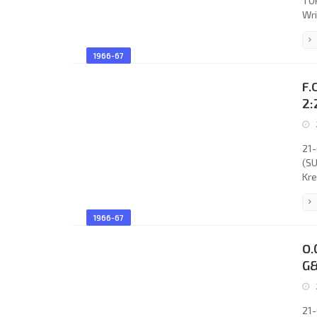
TOR
Wri
Erm
Erm
1966-67
Udr
Gia
F.
Fav
2:
21-
(SU
Kre
62;
(co
1966-67
Mic
Ben
O.
Mos
G&
21-