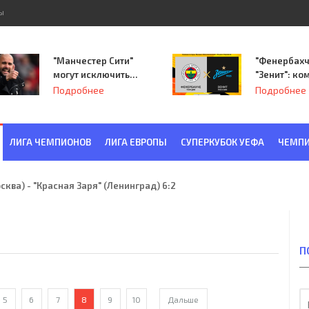
ы
"Манчестер Сити"
"Фенербахч
могут исключить
"Зенит": ко
из Лиги
Семака нач
Подробнее
Подробнее
чемпионов.
путь в пле
Лиги Европ
ЛИГА ЧЕМПИОНОВ
ЛИГА ЕВРОПЫ
СУПЕРКУБОК УЕФА
ЧЕМПИ
ква) - "Красная Заря" (Ленинград) 6:2
П
5
6
7
8
9
10
Дальше