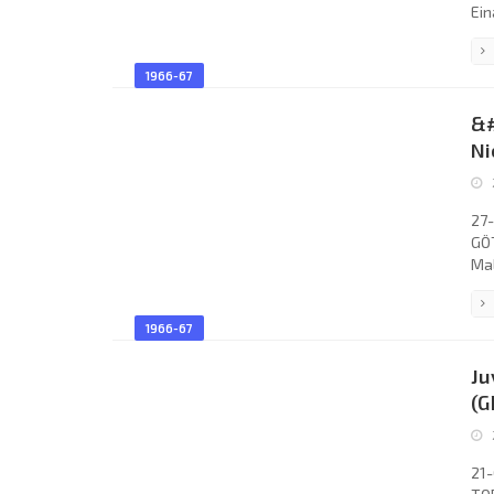
Ein
Loc
Joh
1966-67
Wil
Coa
&#
Pfe
Ni
27-
GÖT
Mal
1 H
Åke
1966-67
Sch
Sve
Ju
NIC
(G
21-