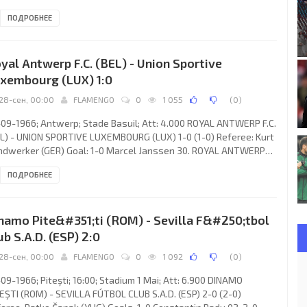
talbán 53; 2-0 Nicolás ESTÉFANO Montalbán 88. CLUB
ПОДРОБНЕЕ
ÉTICO (coach: Agustín “Piri” GAÍNZA Vicandi): José Ángel IRÍBAR
tajarena, José María CENITAGOYA Urién, Jesús ARANGUREN
ino, José Ramon Martínez
yal Antwerp F.C. (BEL) - Union Sportive
xembourg (LUX) 1:0
28-сен, 00:00
FLAMENGO
0
1 055
(
0
)
09-1966; Antwerp; Stade Basuil; Att: 4.000 ROYAL ANTWERP F.C.
L) - UNION SPORTIVE LUXEMBOURG (LUX) 1-0 (1-0) Referee: Kurt
dwerker (GER) Goal: 1-0 Marcel Janssen 30. ROYAL ANTWERP
. (coach: Harry Game): Wim Cooremans, Maurice Renier, Florent
ПОДРОБНЕЕ
ez, Bob Geens, Jos Rens, Mon Goris, Karel Beyers, Wilfried van
r, Marcel Janssen, Urbain Segers, Theo van de Velde. UNION
RTIVE (coach: George Berry): Roland Pletschette, Aly
namo Pite&#351;ti (ROM) - Sevilla F&#250;tbol
neisen, Ady Colas, François Kohl, Jean Hardt,
ub S.A.D. (ESP) 2:0
28-сен, 00:00
FLAMENGO
0
1 092
(
0
)
09-1966; Piteşti; 16:00; Stadium 1 Mai; Att: 6.900 DINAMO
EŞTI (ROM) - SEVILLA FÚTBOL CLUB S.A.D. (ESP) 2-0 (2-0)