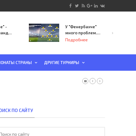
е" -
У "Фенербахче"
манда
много проблем.
инает
Но он опасен для
Подробнее
й-офф
"Зенита"
ы
ОНАТЫ СТРАНЫ
ДРУГИЕ ТУРНИРЫ
ОИСК ПО САЙТУ