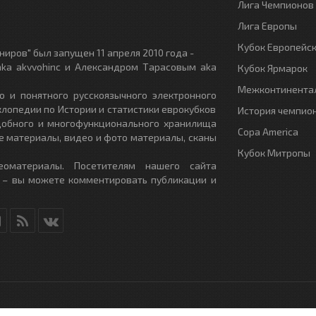
Лига Чемпионов
Лига Европы
Кубок Европейс
иров" был запущен 11 апреля 2010 года -
ka akvvohinc и Александром Тарасовым aka
Кубок Ярмарок
Межконтинентал
о и понятного русскоязычного электронного
клопедии по Истории и статистики еврокубков
История чемпио
удобного и многофункционального хранилища
Copa America
е материалы, видео и фото материалы, сканы
Кубок Митропы
еоматериалы. Посетителям нашего сайта
 – вы можете комментировать публикации и
RU
- All Rights Reserved.