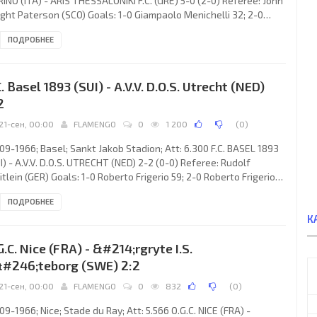
INO (ITA) - ARIS THESSALONIKI F.C. (GRE) 5-0 (2-0) Referee: John
ght Paterson (SCO) Goals: 1-0 Giampaolo Menichelli 32; 2-0
inio Favalli 36; 3-0 Virginio De Paoli 65; 4-0 Adolfo Gori 81; 5-0
ПОДРОБНЕЕ
inio Favalli 87. JUVENTUS F.C. (coach: Heriberto HERRERA
izal): Roberto Anzolin, Adolfo Gori, Gianfranco Leoncini,
ncarlo Bercellino, Ernesto Castano, Sandro Salvadore, Erminio
C. Basel 1893 (SUI) - A.V.V. D.O.S. Utrecht (NED)
alli, Luis DEL SOL Cascajares, Virginio De
2
21-сен, 00:00
FLAMENGO
0
1 200
(
0
)
09-1966; Basel; Sankt Jakob Stadion; Att: 6.300 F.C. BASEL 1893
I) - A.V.V. D.O.S. UTRECHT (NED) 2-2 (0-0) Referee: Rudolf
itlein (GER) Goals: 1-0 Roberto Frigerio 59; 2-0 Roberto Frigerio
 2-1 Henk Wenk 69; 2-2 Tonny van der Linden 78. F.C. BASEL 1893
ПОДРОБНЕЕ
ach: Helmut Benthaus): Marcel Kunz, Josef Kiefer, Bruno
К
haid, Hanspeter Stocker, Markus Pfirter, Karl Odermatt, Helmut
thaus, Anton Schnyder, Helmut Hauser, Roberto Frigerio, Aldo
G.C. Nice (FRA) - &#214;rgryte I.S.
catelli. A.V.V. D.O.S. (coach: Louis van
#246;teborg (SWE) 2:2
21-сен, 00:00
FLAMENGO
0
832
(
0
)
09-1966; Nice; Stade du Ray; Att: 5.566 O.G.C. NICE (FRA) -