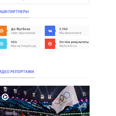
АШИ ПАРТНЕРЫ
До Футбола
5,700
сайт прогнозов
Мы Вконтакте
454
On-line результаты
Мы на Спортс.ру
MyScore.ru
ИДЕО РЕПОРТАЖИ