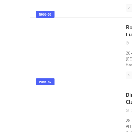
Mon
ATL
1966-67
Cor
Mer
Ro
Lu
28-
(BE
Han
F.C
Boh
1966-67
Moe
SPO
Di
Grü
Cl
28-
PIT