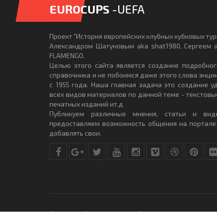
EUROCUPS
-UEFA
Проект "История европейских клубных кубковых турн
Александром Шатуновым aka shat1980, Сергеем a
FLAMENGO.
Целью этого сайта является создание подробног
справочника и не побоимся даже этого слова энци
с 1955 года. Наша главная задача это создание 
всех видов материалов по данной теме - текстовы
печатных изданий ит.д
Публикуем различные мнения, статьи и вид
предоставляем возможность общения на портале
добавлять свои.
© Copyright © 2010-2017. Разработано студией
DLE-THEME.