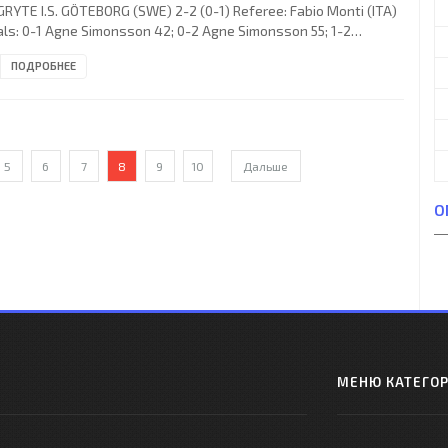
RYTE I.S. GÖTEBORG (SWE) 2-2 (0-1) Referee: Fabio Monti (ITA)
ls: 0-1 Agne Simonsson 42; 0-2 Agne Simonsson 55; 1-2
hael Santos 66; 2-2 Charles Loubet 80. O.G.C. NICE (coach:
ПОДРОБНЕЕ
ar Héctor “PANCHO” GONZÁLEZ): Marcel Aubour, Guy Cauvin,
ard Segarra, Maurice Serrus, Francis Isnard, Yvon Giner, René
roni, Horacio Barrionuevo, Paphael Santos, André Cristol,
rles Loubet.
5
6
7
8
9
10
Дальше
О
МЕНЮ КАТЕГО