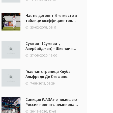
Нас не догонят. 6-е место в
таблице коэффициентов
УЕФА остаётся за Россией
23-02-2018, 08:17
Сумгаит (Сумгаит,
Азербайджан) - Шкендия
(Тетово, Северная
27-08-2020, 18:00
Македония) - 0:2 (0:0)
Главная страница Клуба
Альфредо Ди Стефано.
7-08-2015, 09:29
Санкции WADA не помешают
России принять чемпионат
Европы и финал Лиги
20-12-2020, 17:48