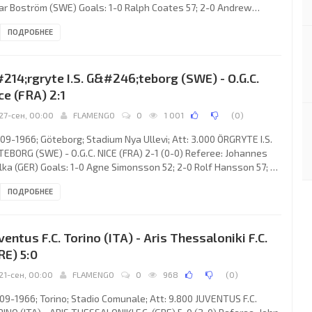
ar Boström (SWE) Goals: 1-0 Ralph Coates 57; 2-0 Andrew
hhead 78. BURNLEY F.C. (coach: Harry Potts): Adam Blacklaw,
ПОДРОБНЕЕ
n Angus, John Talbot, Arthur Bellamy, Brian Miller, Sammy Todd,
lie Morgan, Andrew Lochhead, Willie Irvine, Gordon Harris, Ralph
tes. V.f.B. STUTTGART (coach: Rudolf Gutendorf): Werner
214;rgryte I.S. G&#246;teborg (SWE) - O.G.C.
ifer, Siegfried Böhringer, Theodor
ce (FRA) 2:1
27-сен, 00:00
FLAMENGO
0
1 001
(
0
)
09-1966; Göteborg; Stadium Nya Ullevi; Att: 3.000 ÖRGRYTE I.S.
EBORG (SWE) - O.G.C. NICE (FRA) 2-1 (0-0) Referee: Johannes
ka (GER) Goals: 1-0 Agne Simonsson 52; 2-0 Rolf Hansson 57; 2-
oracio Barrionuevo 83. ÖRGRYTE I.S. (coach: Sven-Agne Larsson):
ПОДРОБНЕЕ
 Bergling, Helge Börjesson, Bo Akervall, Bert Wåhlin, Vilgot
wartz, Lars-Göran Johansson, Jens Söderberg, Anders
nsson, Agne Simonsson, Rolf Wetterlind, Rolf Hansson. O.G.C.
ventus F.C. Torino (ITA) - Aris Thessaloniki F.C.
E
RE) 5:0
21-сен, 00:00
FLAMENGO
0
968
(
0
)
09-1966; Torino; Stadio Comunale; Att: 9.800 JUVENTUS F.C.