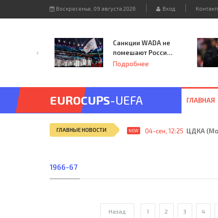
Воскресенье, 09 августа 2026
Вход
Контакт
Санкции WADA не
помешают России
принять
Подробнее
чемпионат
Европы и финал
Лиги чемпионов.
EUROCUPS
-UEFA
ГЛАВНАЯ
ГЛАВНЫЕ НОВОСТИ
04-сен, 12:25
ЦДКА (Мос
NEW
1966-67
Назад
1
2
3
4