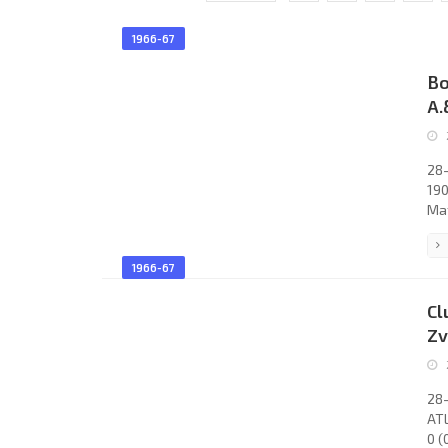
1966-67
Bo
A.
28-
190
Mat
36 
S.p
1966-67
Mar
Mar
Cl
Pa
Zv
28-
ATL
0 (