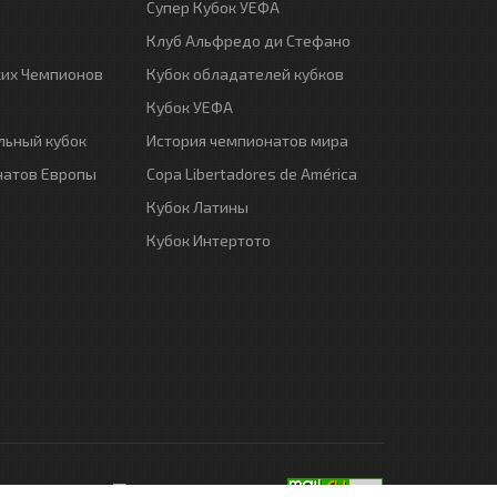
Супер Кубок УЕФА
Клуб Альфредо ди Стефано
ких Чемпионов
Кубок обладателей кубков
Кубок УЕФА
ьный кубок
История чемпионатов мира
натов Европы
Copa Libertadores de América
Кубок Латины
Кубок Интертото